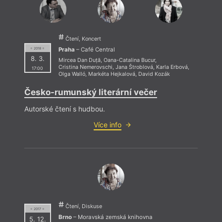
Čtení, Koncert
Praha
– Café Central
= 2018 =
8. 3.
Mircea Dan Duță
,
Oana-Catalina Bucur
,
Cristina Nemerovschi
,
Jana Štroblová
,
Karla Erbová
,
17:00
Olga Walló
,
Markéta Hejkalová
,
David Kozák
Česko-rumunský literární večer
Autorské čtení s hudbou.
Více info
Čtení, Diskuse
= 2017 =
Brno
– Moravská zemská knihovna
5. 12.