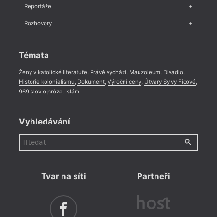
Recenze
,
Dvakrát
,
Horké párky
,
969 slov o próze
,
Reportáže
Méně slov o próze
,
Celá rubrika
Literární zítřky
,
Reportáž
,
Literární život
,
Divadlo
,
Kritický ohlas
,
Rozhovory
Celá rubrika
Rozhovor
,
Anketa
,
Celá rubrika
Témata
Ženy v katolické literatuře
,
Právě vychází
,
Mauzoleum
,
Divadlo
,
Historie kolonialismu
,
Dokument
,
Výroční ceny
,
Útvary Sylvy Ficové
,
969 slov o próze
,
Islám
Vyhledávání
Tvar na síti
Partneři