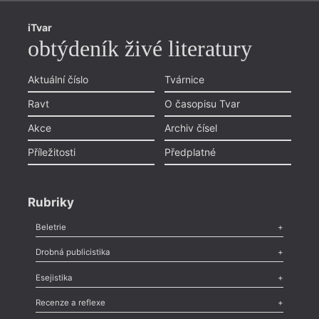
iTvar
obtýdeník živé literatury
Aktuální číslo
Tvárnice
Ravt
O časopisu Tvar
Akce
Archiv čísel
Příležitosti
Předplatné
Rubriky
Beletrie
Poezie
,
Próza
,
Dokumenty
,
Drama
,
Celá rubrika
Drobná publicistika
Odlesk
,
Zasláno
,
Nezařazené
,
Novinky v Tvaru
,
Slovo
,
Výročí
,
Esejistika
Nekrolog
,
Glosa
,
Sloupek
,
Pozvánka
,
Literární soutěž
,
Komentář
,
Celá rubrika
Esej
,
Pádlo
,
Úvaha
,
Texty
,
Studie
,
Celá rubrika
Recenze a reflexe