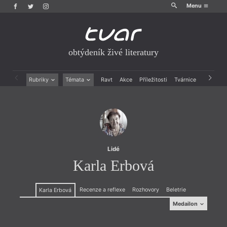
Menu
obtýdeník živé literatury
Rubriky
Témata
Ravt
Akce
Příležitosti
Tvárnice
Archiv
Beletrie
Ženy v katolické literatuře
Drobná publicistika
Právě vychází
Esejistika
Mauzoleum
Recenze a reflexe
Divadlo
Reportáže
Historie kolonialismu
Rozhovory
Dokument
Lidé
Výroční ceny
Karla Erbová
Recenze a reflexe
Rozhovory
Beletrie
Karla Erbová
Medailon
Medailon
Narodila se v roce 1933. Básnířka a spisovatelka. Po