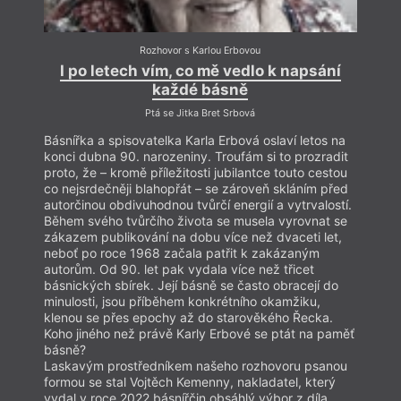
(1996),
Náměstí zázraku
(1996),
Ogouwe
(1997),
Terra cota
(1997),
Krajina s osamělým jezdcem
(2000),
Plzni
(2001),
Liánový most
(2002),
Již nikdy
Rozhovor s Karlou Erbovou
nedovolím požáru
(2003),
V básni se rozední – Le
I po letech vím, co mě vedlo k napsání
jour se leve au Poeme
(2003),
Dům plný dopisů
každé básně
(2004),
Vasquezův jestřáb
(2005),
Betty
(2006),
Smírčí kámen
(2007),
Ulita
(2008),
Přesto
(2009),
Ptá se Jitka Bret Srbová
Krajina s podpisy – Pejzago kun signaturoj
(2010),
Únava z lidskosti
(2012),
Kdosi
(2013),
Mrtvému
Básnířka a spisovatelka Karla Erbová oslaví letos na
zimník
(2014),
Večery s koroptv
í (2014),
Fragmenty
konci dubna 90. narozeniny. Troufám si to prozradit
Fresky Mýty
(2015),
Na příkrém břehu světa
(2016),
proto, že – kromě příležitosti jubilantce touto cestou
Doteky – Les Touches
(2016),
Tíseň
(2018),
Vlnolamy
co nejsrdečněji blahopřát – se zároveň skláním před
aneb Aby tu zůstala na kameni káme
n (2018),
Žena
autorčinou obdivuhodnou tvůrčí energií a vytrvalostí.
žena žena
(2019),
Nedohrané partie
(20l9),
Už jsem
Během svého tvůrčího života se musela vyrovnat se
tu kdysi s kýmsi še
l (2021),
Ariadné na Naxu
(2021),
zákazem publikování na dobu více než dvaceti let,
Appassionata
(2022).
neboť po roce 1968 začala patřit k zakázaným
Napsala také několik bibliografií a čtyři prozaické
autorům. Od 90. let pak vydala více než třicet
tituly:
Kalendář plzeňský
(2002),
Potomci neslavných
básnických sbírek. Její básně se často obracejí do
(2008),
Dům tanci a lží
(2010),
Putování za
minulosti, jsou příběhem konkrétního okamžiku,
sokolníkem
(2013). Její poezie byla přeložena do
klenou se přes epochy až do starověkého Řecka.
němčiny, polštiny, lužické srbštiny, francouzštiny,
Koho jiného než právě Karly Erbové se ptát na paměť
bulharštiny, esperanta a italštiny. V 90. letech
básně?
spolupracovala s rozhlasem a jako externí redaktorka
Laskavým prostředníkem našeho rozhovoru psanou
připravila více než 250 příspěvků pro Rádio
formou se stal Vojtěch Kemenny, nakladatel, který
Svobodná Evropa. V letech 1995-1997 byla
vydal v roce 2022 básnířčin obsáhlý výbor z díla