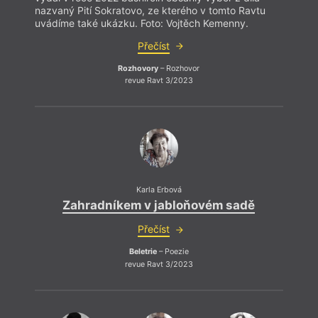
předsedkyní Společnosti Národní knihovny.
nazvaný Pití Sokratovo, ze kterého v tomto Ravtu
uvádíme také ukázku. Foto: Vojtěch Kemenny.
Za literární práci obdržela několik vyznamenání,
Přečíst
např.: Cenu města Plzně za celoživotní dílo (1999),
Cenu Jana Zahradníčka za českou poezii (2001),
Rozhovory
– Rozhovor
Cenu Bohumila Polana (2002, 2005, 2017, 2019),
revue Ravt 3/2023
Stříbrnou medaili města Plzně za celoživotní přínos
literatuře (2021). V roce 2016 jí byl udělen čestný
doktorát na kalifornské World Akademy of Are and
Culture. Je členkou Českého centra Mezinárodního
PEN klubu, Umělecké besedy a Střediska
západočeských spisovatelů.
Karla Erbová
Zahradníkem v jabloňovém sadě
Přečíst
Beletrie
– Poezie
revue Ravt 3/2023