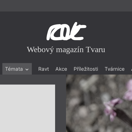
Webový magazín Tvaru
Témata
Ravt
Akce
Příležitosti
Tvárnice
ické literatuře
icistika
zí
eflexe
onialismu