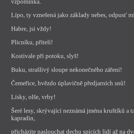
vzpomínka.
Lípo, ty vznešená jako základy nebes, odpusť m
Habre, jsi vždy!
Plicníku, příteli!
Kostivale při potoku, slyš!
Buku, strašlivý sloupe nekonečného záření!
Čemeřice, hvězdo úplavičně předjarních snů!
Lísky, olše, vrby!
Šeré lesy, skrývající neznámá jména kruštíků a 
kapradin,
přicházíte naslouchat dechu spících lidí až na d