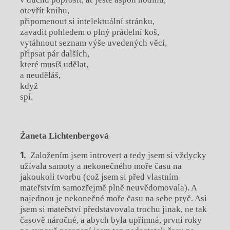
otevřít knihu,
připomenout si intelektuální stránku,
zavadit pohledem o plný prádelní koš,
vytáhnout seznam výše uvedených věcí,
připsat pár dalších,
které musíš udělat,
a neuděláš,
když
spí.
Žaneta Lichtenbergová
Založením jsem introvert a tedy jsem si vždycky
užívala samoty a nekonečného moře času na
jakoukoli tvorbu (což jsem si před vlastním
mateřstvím samozřejmě plně neuvědomovala). A
najednou je nekonečné moře času na sebe pryč. Asi
jsem si mateřství představovala trochu jinak, ne tak
časově náročné, a abych byla upřímná, první roky