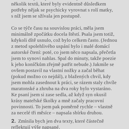
několik textů, které byly evidentně důsledkem
potřeby nějak se psychicky vyrovnat s rolí matky,
s níž jsem se sžívala jen postupně.
Co se týče času na souvislou práci, měla jsem
minimálně zpočátku docela štěstí. Psala jsem totiž,
kdykoli dítě usnulo, což bylo celkem často. (Jednou
z metod spolehlivého uspání bylo i malé domácí
autorské čtení: poté, co jsem něco napsala, přečetla
jsem to synovi nahlas. Spal do minuty, takže poezie
k jeho koníčkům zřejmě patřit nebude.) Jakmile se
ovšem postavil na vlastní nožky a začal běhat
(pokud možno co nejdál), z blažených chvil, kdy
jsem mohla zasednout k práci, se rázem staly chvíle
maratonské a zhruba na dva roky bylo vystaráno.
Ke psaní jsem si zase sedla, až když syn okusil
krásy mateřské školky a mně začaly pracovní
povinnosti. To jsem pak poměrně rychle – vlastně
za necelé tři měsíce – napsala sbírku druhou.
Zmínila bych jen dva texty, které částečně
reflektují výše napsané.