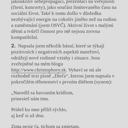
jakoukoliv sebepropagaci, prezentaci na veřejnosti
(čtení, koncerty), jako součást limitovaného času na
sociální život. Také k tomu došlo v důsledku
nezbývající energie na cokoliv jiného než na rodinu
a zaměstnání (jsem OSVČ). Aktivní život s malými
dětmi a tvůrčí činnost pro mě nejsou zrovna
kompatibilní.
Napsala jsem několik básní, které se týkají
pozitivních i negativních aspektů mateřství,
odrážejí nové rodinné vztahy i situace. Jsou
zveřejněné na mém blogu
http://www.christophory.sk
. Vybaví se mi ale
rozhodně text písně „Dieťa“, kterou jsem napsala v
pokročilém těhotenství s prvním dítětem (synem):
„Narodíš sa havraním krídlom,
prinesieš nám tmu.
Prídeš ku mne příliš rýchlo,
aj keď si už dnu.
Zima nesie ťa, tichom sa zmietam,