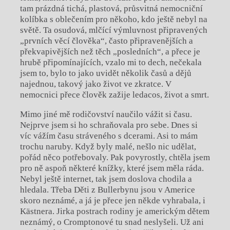
tam prázdná tichá, plastová, průsvitná nemocniční
kolíbka s oblečením pro někoho, kdo ještě nebyl na
světě. Ta osudová, mlčící výmluvnost připravených
„prvních věcí člověka“, často připravenějších a
překvapivějších než těch „posledních“, a přece je
hrubě připomínajících, vzalo mi to dech, nečekala
jsem to, bylo to jako uvidět několik časů a dějů
najednou, takový jako život ve zkratce. V
nemocnici přece člověk zažije ledacos, život a smrt.
Mimo jiné mě rodičovství naučilo vážit si času.
Nejprve jsem si ho schraňovala pro sebe. Dnes si
víc vážím času stráveného s dcerami. Asi to mám
trochu naruby. Když byly malé, nešlo nic udělat,
pořád něco potřebovaly. Pak povyrostly, chtěla jsem
pro ně aspoň některé knížky, které jsem měla ráda.
Nebyl ještě internet, tak jsem doslova chodila a
hledala. Třeba Děti z Bullerbynu jsou v Americe
skoro neznámé, a já je přece jen někde vyhrabala, i
Kästnera. Jirka postrach rodiny je americkým dětem
neznámý, o Cromptonové tu snad neslyšeli. Už ani