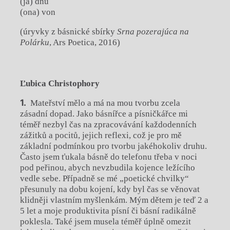
(ja) dnu
(ona) von
(úryvky z básnické sbírky
Srna pozerajúca na
Polárku
, Ars Poetica, 2016)
Ľubica Christophory
Mateřství mělo a má na mou tvorbu zcela
zásadní dopad. Jako básnířce a písničkářce mi
téměř nezbyl čas na zpracovávání každodenních
zážitků a pocitů, jejich reflexi, což je pro mě
základní podmínkou pro tvorbu jakéhokoliv druhu.
Často jsem ťukala básně do telefonu třeba v noci
pod peřinou, abych nevzbudila kojence ležícího
vedle sebe. Případně se mé „poetické chvilky“
přesunuly na dobu kojení, kdy byl čas se věnovat
klidněji vlastním myšlenkám. Mým dětem je teď 2 a
5 let a moje produktivita písní či básní radikálně
poklesla. Také jsem musela téměř úplně omezit