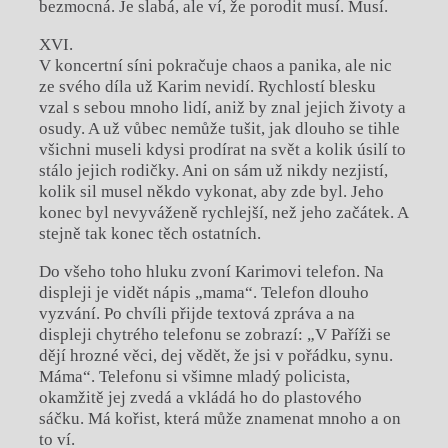
bezmocná. Je slabá, ale ví, že porodit musí. Musí.
XVI.
V koncertní síni pokračuje chaos a panika, ale nic
ze svého díla už Karim nevidí. Rychlostí blesku
vzal s sebou mnoho lidí, aniž by znal jejich životy a
osudy. A už vůbec nemůže tušit, jak dlouho se tihle
všichni museli kdysi prodírat na svět a kolik úsilí to
stálo jejich rodičky. Ani on sám už nikdy nezjistí,
kolik sil musel někdo vykonat, aby zde byl. Jeho
konec byl nevyváženě rychlejší, než jeho začátek. A
stejně tak konec těch ostatních.
Do všeho toho hluku zvoní Karimovi telefon. Na
displeji je vidět nápis „mama“. Telefon dlouho
vyzvání. Po chvíli přijde textová zpráva a na
displeji chytrého telefonu se zobrazí: „V Paříži se
dějí hrozné věci, dej vědět, že jsi v pořádku, synu.
Máma“. Telefonu si všimne mladý policista,
okamžitě jej zvedá a vkládá ho do plastového
sáčku. Má kořist, která může znamenat mnoho a on
to ví.