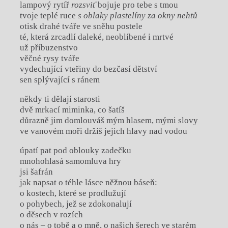
lampový rytíř
rozsviť
bojuje pro tebe s tmou
tvoje teplé ruce
s oblaky plastelíny za okny nehtů
otisk drahé tváře ve sněhu postele
té, která zrcadlí daleké, neoblíbené i mrtvé
už příbuzenstvo
věčné rysy tváře
vydechující vteřiny do bezčasí dětství
sen splývající s ránem
někdy ti dělají starosti
dvě mrkací miminka, co šatíš
důrazně jim domlouváš mým hlasem, mými slovy
ve vanovém moři držíš jejich hlavy nad vodou
úpatí pat pod oblouky zadečku
mnohohlasá samomluva hry
jsi šafrán
jak napsat o téhle lásce něžnou báseň:
o kostech, které se prodlužují
o pohybech, jež se zdokonalují
o děsech v rozích
o nás – o tobě a o mně, o našich šerech ve starém