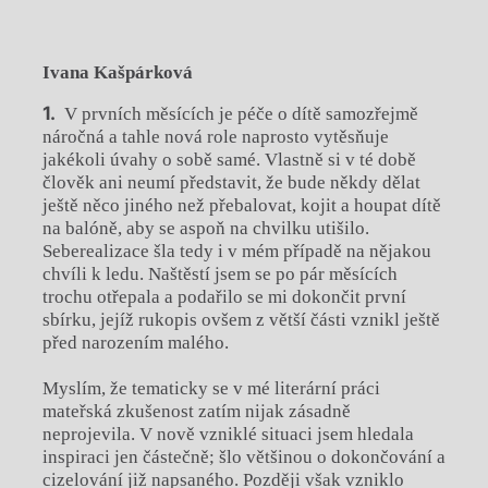
Ivana Kašpárková
V prvních měsících je péče o dítě samozřejmě
náročná a tahle nová role naprosto vytěsňuje
jakékoli úvahy o sobě samé. Vlastně si v té době
člověk ani neumí představit, že bude někdy dělat
ještě něco jiného než přebalovat, kojit a houpat dítě
na balóně, aby se aspoň na chvilku utišilo.
Seberealizace šla tedy i v mém případě na nějakou
chvíli k ledu. Naštěstí jsem se po pár měsících
trochu otřepala a podařilo se mi dokončit první
sbírku, jejíž rukopis ovšem z větší části vznikl ještě
před narozením malého.
Myslím, že tematicky se v mé literární práci
mateřská zkušenost zatím nijak zásadně
neprojevila. V nově vzniklé situaci jsem hledala
inspiraci jen částečně; šlo většinou o dokončování a
cizelování již napsaného. Později však vzniklo