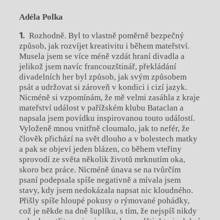
Adéla Polka
Rozhodně. Byl to vlastně poměrně bezpečný
způsob, jak rozvíjet kreativitu i během mateřství.
Musela jsem se více méně vzdát hraní divadla a
jelikož jsem navíc francouzštinář, překládání
divadelních her byl způsob, jak svým způsobem
psát a udržovat si zároveň v kondici i cizí jazyk.
Nicméně si vzpomínám, že mě velmi zasáhla z kraje
mateřství událost v pařížském klubu Bataclan a
napsala jsem povídku inspirovanou touto událostí.
Vyloženě mnou vnitřně cloumalo, jak to nefér, že
člověk přichází na svět dlouho a v bolestech matky
a pak se objeví jeden blázen, co během vteřiny
sprovodí ze světa několik životů mrknutím oka,
skoro bez práce. Nicméně únava se na tvůrčím
psaní podepsala spíše negativně a mívala jsem
stavy, kdy jsem nedokázala napsat nic kloudného.
Přišly spíše hloupé pokusy o rýmované pohádky,
což je někde na dně šuplíku, s tím, že nejspíš nikdy