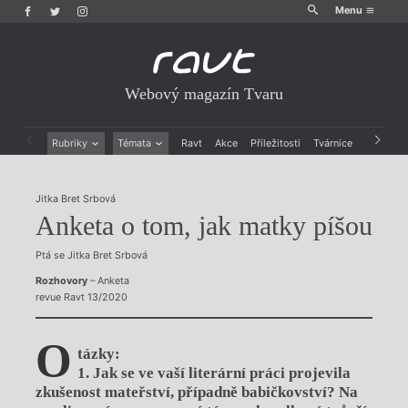
Menu
Webový magazín Tvaru
Rubriky
Témata
Ravt
Akce
Příležitosti
Tvárnice
Archiv
Beletrie
Ženy v katolické literatuře
Drobná publicistika
Právě vychází
Jitka Bret Srbová
Esejistika
Mauzoleum
Anketa o tom, jak matky píšou
Recenze a reflexe
Divadlo
Reportáže
Historie kolonialismu
Ptá se Jitka Bret Srbová
Rozhovory
Dokument
Rozhovory
– Anketa
Výroční ceny
revue Ravt 13/2020
O
tázky:
1. Jak se ve vaší literární práci projevila
zkušenost mateřství, případně babičkovství? Na