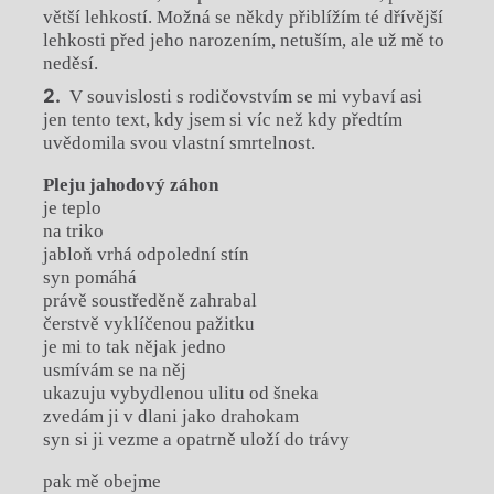
větší lehkostí. Možná se někdy přiblížím té dřívější
lehkosti před jeho narozením, netuším, ale už mě to
neděsí.
V souvislosti s rodičovstvím se mi vybaví asi
jen tento text, kdy jsem si víc než kdy předtím
uvědomila svou vlastní smrtelnost.
Pleju jahodový záhon
je teplo
na triko
jabloň vrhá odpolední stín
syn pomáhá
právě soustředěně zahrabal
čerstvě vyklíčenou pažitku
je mi to tak nějak jedno
usmívám se na něj
ukazuju vybydlenou ulitu od šneka
zvedám ji v dlani jako drahokam
syn si ji vezme a opatrně uloží do trávy
pak mě obejme