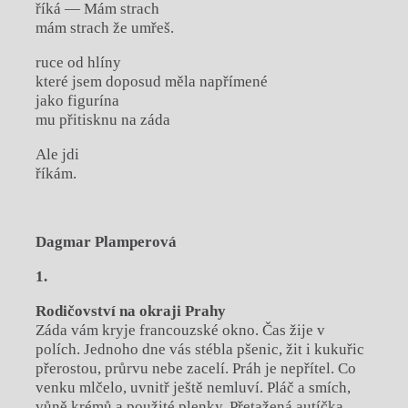
říká — Mám strach
mám strach že umřeš.
ruce od hlíny
které jsem doposud měla napřímené
jako figurína
mu přitisknu na záda
Ale jdi
říkám.
Dagmar Plamperová
1.
Rodičovství na okraji Prahy
Záda vám kryje francouzské okno. Čas žije v
polích. Jednoho dne vás stébla pšenic, žit i kukuřic
přerostou, průrvu nebe zacelí. Práh je nepřítel. Co
venku mlčelo, uvnitř ještě nemluví. Pláč a smích,
vůně krémů a použité plenky. Přetažená autíčka,