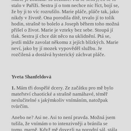
stalo v Paříži. Sestra jí o tom nechce nic říct, bojí se,
že by ji to víc rozrušilo. Marie pláče, pláče tak, jako
nikdy v životě. Ona porodila dítě, trvalo jí to tolik
hodin, strašně to bolelo a Joseph během toho možná
přišel o život. Marie je vzteky bez sebe. Stoupá jí
tlak. Sestra jí chce dát něco na uklidnění. Ptá se,
jestli může zavolat někomu z jejích blízkých. Marie
neví, jako by jí mozek vypověděl službu. Je
rozčilená a dostává hysterický záchvat pláče.
Yveta Shanfeldová
1.
Mám tři dospělé dcery. Ze začátku pro mě bylo
mateřství chaotické a strašně namáhavé, téměř
neslučitelné s jakýmkoliv vnímáním, natožpak
tvůrčím.
Anebo ne? Asi ne. Asi to není pravda. Možná jsem
tušila, že vnímám o to intenzivněji a bránila se
tomu, marně. Když mě dovezli na porodní sál, stála