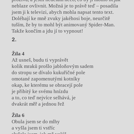
neblaze ovlivnit. Možná je to právě teď – posadila
jsem ji k televizi, abych mohla napsat tento text.
Doléhají ke mně zvuky jakéhosi boje, neurčitě
tuším, že by to mohl být animovaný Spider-Man.
Takže končím a jdu jí to vypnout!
Žíla 4
Až usneš, budu ti vyprávět
kolik mraků prošlo jabloňovým sadem
do stropu se dívalo kukuřičné pole
omotané zapomenutými kotníky
okap, ke kterému se obracejí pole
je přibitý ke svému hnízdu
a to, co teď nejvíce selhává, je
dvakrát měř a jednou řež
Žíla 6
Obula jsem se do mlhy
a vyšla jsem ti vstříc