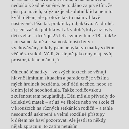
nedošlo k žádné změně. Je to dáno za prvé tím, že
píšu po nocích, když už je absolutní klid a není to
kvůli dětem, ale protože tak to mám v hlavě
nastavené. Píšu tak prakticky odjakživa. Za druhé,
já jsem začala publikovat až v době, když už byly
děti velké – dceři je 25 let a synovi bude 18 – takže
jsou samostatné a k samostatnosti byly i
vychovávány, nikdy jsem nebyla typ matky s dětmi
věčně za sukní. Vědí, že stejně jako ony mají svůj
prostor, tak ho mám i já.
Ohledně tématiky – ve svých textech se věnuji
hlavně limitním situacím a paradoxně je většina
mých hrdinek bezdětná, buď děti nechce, nebo se
k nim ještě neodhodlala. Takže rodičovskou
zkušenost tam neuplatňuji. Děti mě ale přivedly do
kolektivů matek – ať už ve školce nebo ve škole či
v kroužcích na různých setkáních rodičů – a tahle
nesourodá uskupení a velmi rozdílné přístupy
k dětem mě baví pozorovat. Ale jestli to někdy
nějak zpracuju, to zatím netuším.