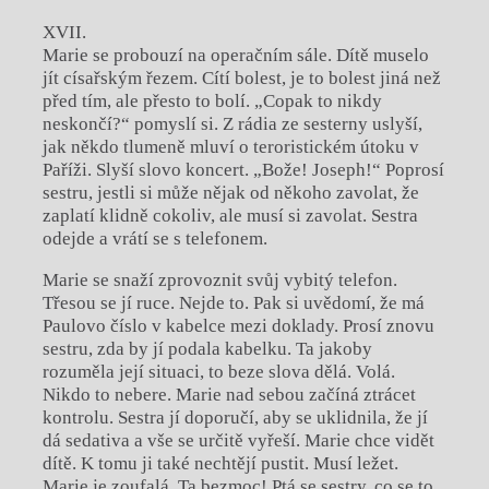
XVII.
Marie se probouzí na operačním sále. Dítě muselo
jít císařským řezem. Cítí bolest, je to bolest jiná než
před tím, ale přesto to bolí. „Copak to nikdy
neskončí?“ pomyslí si. Z rádia ze sesterny uslyší,
jak někdo tlumeně mluví o teroristickém útoku v
Paříži. Slyší slovo koncert. „Bože! Joseph!“ Poprosí
sestru, jestli si může nějak od někoho zavolat, že
zaplatí klidně cokoliv, ale musí si zavolat. Sestra
odejde a vrátí se s telefonem.
Marie se snaží zprovoznit svůj vybitý telefon.
Třesou se jí ruce. Nejde to. Pak si uvědomí, že má
Paulovo číslo v kabelce mezi doklady. Prosí znovu
sestru, zda by jí podala kabelku. Ta jakoby
rozuměla její situaci, to beze slova dělá. Volá.
Nikdo to nebere. Marie nad sebou začíná ztrácet
kontrolu. Sestra jí doporučí, aby se uklidnila, že jí
dá sedativa a vše se určitě vyřeší. Marie chce vidět
dítě. K tomu ji také nechtějí pustit. Musí ležet.
Marie je zoufalá. Ta bezmoc! Ptá se sestry, co se to