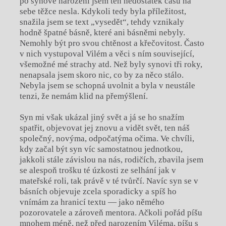
po synově narození jsem ten nedostatek času na
sebe těžce nesla. Kdykoli tedy byla příležitost,
snažila jsem se text „vysedět“, tehdy vznikaly
hodně špatné básně, které ani básněmi nebyly.
Nemohly být pro svou chtěnost a křečovitost. Často
v nich vystupoval Vilém a věci s ním související,
všemožné mé strachy atd. Než byly synovi tři roky,
nenapsala jsem skoro nic, co by za něco stálo.
Nebyla jsem se schopná uvolnit a byla v neustále
tenzi, že nemám klid na přemýšlení.
Syn mi však ukázal jiný svět a já se ho snažím
spatřit, objevovat jej znovu a vidět svět, ten náš
společný, novýma, odpočatýma očima. Ve chvíli,
kdy začal být syn víc samostatnou jednotkou,
jakkoli stále závislou na nás, rodičích, zbavila jsem
se alespoň trošku té úzkosti ze selhání jak v
mateřské roli, tak právě v té tvůrčí. Navíc syn se v
básních objevuje zcela sporadicky a spíš ho
vnímám za hranicí textu — jako němého
pozorovatele a zároveň mentora. Ačkoli pořád píšu
mnohem méně, než před narozením Viléma, píšu s