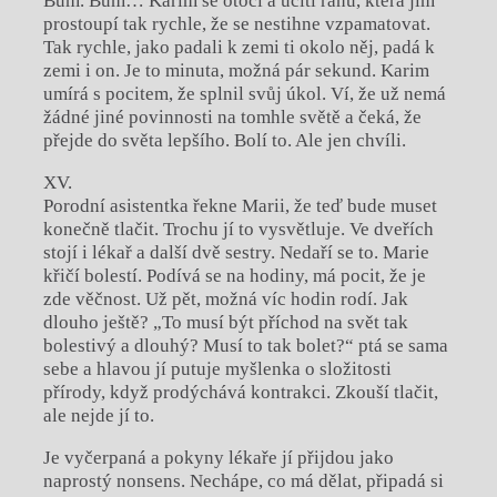
Bum. Bum… Karim se otočí a ucítí ránu, která jím
prostoupí tak rychle, že se nestihne vzpamatovat.
Tak rychle, jako padali k zemi ti okolo něj, padá k
zemi i on. Je to minuta, možná pár sekund. Karim
umírá s pocitem, že splnil svůj úkol. Ví, že už nemá
žádné jiné povinnosti na tomhle světě a čeká, že
přejde do světa lepšího. Bolí to. Ale jen chvíli.
XV.
Porodní asistentka řekne Marii, že teď bude muset
konečně tlačit. Trochu jí to vysvětluje. Ve dveřích
stojí i lékař a další dvě sestry. Nedaří se to. Marie
křičí bolestí. Podívá se na hodiny, má pocit, že je
zde věčnost. Už pět, možná víc hodin rodí. Jak
dlouho ještě? „To musí být příchod na svět tak
bolestivý a dlouhý? Musí to tak bolet?“ ptá se sama
sebe a hlavou jí putuje myšlenka o složitosti
přírody, když prodýchává kontrakci. Zkouší tlačit,
ale nejde jí to.
Je vyčerpaná a pokyny lékaře jí přijdou jako
naprostý nonsens. Nechápe, co má dělat, připadá si