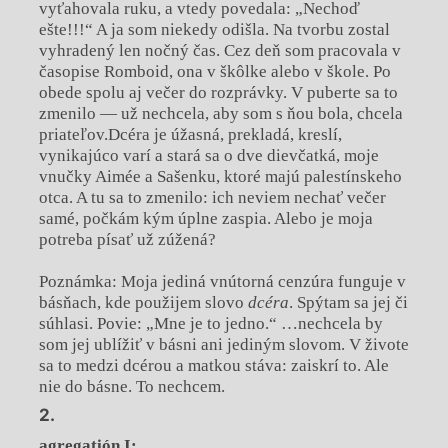
vyťahovala ruku, a vtedy povedala: „Nechoď
ešte!!!“ A ja som niekedy odišla. Na tvorbu zostal
vyhradený len nočný čas. Cez deň som pracovala v
časopise Romboid, ona v škôlke alebo v škole. Po
obede spolu aj večer do rozprávky. V puberte sa to
zmenilo — už nechcela, aby som s ňou bola, chcela
priateľov.Dcéra je úžasná, prekladá, kreslí,
vynikajúco varí a stará sa o dve dievčatká, moje
vnučky Aimée a Sašenku, ktoré majú palestínskeho
otca. A tu sa to zmenilo: ich neviem nechať večer
samé, počkám kým úplne zaspia. Alebo je moja
potreba písať už zúžená?
Poznámka: Moja jediná vnútorná cenzúra funguje v
básňach, kde použijem slovo
dc
é
ra
. Spýtam sa jej či
súhlasi. Povie: „Mne je to jedno.“ …nechcela by
som jej ublížiť v básni ani jediným slovom. V živote
sa to medzi dcérou a matkou stáva: zaiskrí to. Ale
nie do básne. To nechcem.
agregatión I: