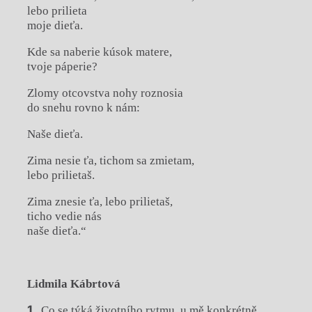
lebo prilieta
moje dieťa.
Kde sa naberie kúsok matere,
tvoje páperie?
Zlomy otcovstva nohy roznosia
do snehu rovno k nám:
Naše dieťa.
Zima nesie ťa, tichom sa zmietam,
lebo prilietaš.
Zima znesie ťa, lebo prilietaš,
ticho vedie nás
naše dieťa.“
Lidmila Kábrtová
Co se týká životního rytmu, u mě konkrétně