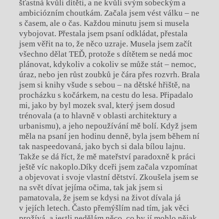
šťastná kvůli dítěti, a ne kvůli svým sobeckým a
ambiciózním choutkám. Začala jsem vést válku – ne
s časem, ale o čas. Každou minutu jsem si musela
vybojovat. Přestala jsem psaní odkládat, přestala
jsem věřit na to, že něco uzraje. Musela jsem začít
všechno dělat TEĎ, protože s dítětem se nedá moc
plánovat, kdykoliv a cokoliv se může stát – nemoc,
úraz, nebo jen růst zoubků je čára přes rozvrh. Brala
jsem si knihy všude s sebou – na dětské hřiště, na
procházku s kočárkem, na cestu do lesa. Připadalo
mi, jako by byl mozek sval, který jsem dosud
trénovala (a to hlavně v oblasti architektury a
urbanismu), a jeho nepoužívání mě bolí. Když jsem
měla na psaní jen hodinu denně, byla jsem během ní
tak naspeedovaná, jako bych si dala bílou lajnu.
Takže se dá říct, že mě mateřství paradoxně k práci
ještě víc nakoplo.Díky dceři jsem začala vzpomínat
a objevovat i svoje vlastní dětství. Zkoušela jsem se
na svět dívat jejíma očima, tak jak jsem si
pamatovala, že jsem se kdysi na život dívala já
v jejích letech. Často přemýšlím nad tím, jak věci
prožívá, a jestli nedělám něco, co by jí mohlo nějak