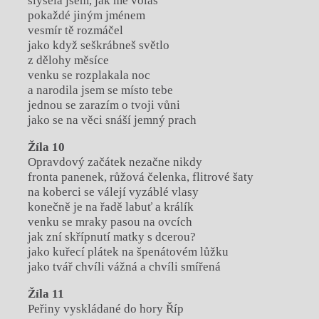
slyšela jsem, jak mě voláš
pokaždé jiným jménem
vesmír tě rozmáčel
jako když seškrábneš světlo
z dělohy měsíce
venku se rozplakala noc
a narodila jsem se místo tebe
jednou se zarazím o tvoji vůni
jako se na věci snáší jemný prach
Žíla 10
Opravdový začátek nezačne nikdy
fronta panenek, růžová čelenka, flitrové šaty
na koberci se válejí vyzáblé vlasy
konečně je na řadě labuť a králík
venku se mraky pasou na ovcích
jak zní skřípnutí matky s dcerou?
jako kuřecí plátek na špenátovém lůžku
jako tvář chvíli vážná a chvíli smířená
Žíla 11
Peřiny vyskládané do hory Říp