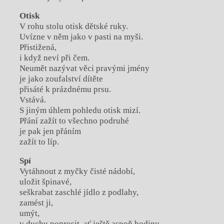
Otisk
V rohu stolu otisk dětské ruky.
Uvízne v něm jako v pasti na myši.
Přistižená,
i když neví při čem.
Neumět nazývat věci pravými jmény
je jako zoufalství dítěte
přisáté k prázdnému prsu.
Vstává.
S jiným úhlem pohledu otisk mizí.
Přání zažít to všechno podruhé
je pak jen přáním
zažít to líp.
Spí
Vytáhnout z myčky čisté nádobí,
uložit špinavé,
seškrabat zaschlé jídlo z podlahy,
zamést ji,
umýt,
v duchu poprosit, ať ještě aspoň hodinu,