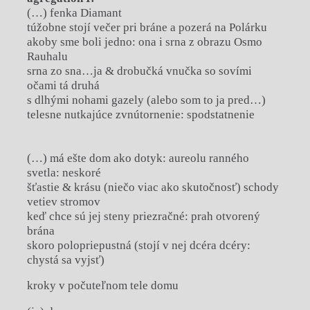
(…) fenka Diamant
túžobne stojí večer pri bráne a pozerá na Polárku
akoby sme boli jedno: ona i srna z obrazu Osmo
Rauhalu
srna zo sna…ja & drobučká vnučka so sovími
očami tá druhá
s dlhými nohami gazely (alebo som to ja pred…)
telesne nutkajúce zvnútornenie: spodstatnenie
(…) má ešte dom ako dotyk: aureolu ranného
svetla: neskoré
šťastie & krásu (niečo viac ako skutočnosť) schody
vetiev stromov
keď chce sú jej steny priezračné: prah otvorený
brána
skoro polopriepustná (stojí v nej dcéra dcéry:
chystá sa vyjsť)
kroky v počuteľnom tele domu