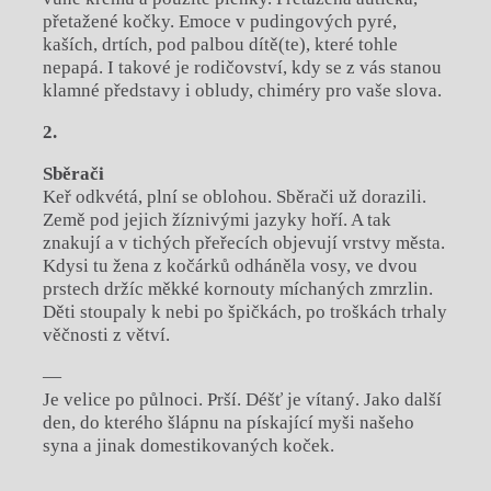
přetažené kočky. Emoce v pudingových pyré,
kaších, drtích, pod palbou dítě(te), které tohle
nepapá. I takové je rodičovství, kdy se z vás stanou
klamné představy i obludy, chiméry pro vaše slova.
2.
Sběrači
Keř odkvétá, plní se oblohou. Sběrači už dorazili.
Země pod jejich žíznivými jazyky hoří. A tak
znakují a v tichých přeřecích objevují vrstvy města.
Kdysi tu žena z kočárků odháněla vosy, ve dvou
prstech držíc měkké kornouty míchaných zmrzlin.
Děti stoupaly k nebi po špičkách, po troškách trhaly
věčnosti z větví.
—
Je velice po půlnoci. Prší. Déšť je vítaný. Jako další
den, do kterého šlápnu na pískající myši našeho
syna a jinak domestikovaných koček.