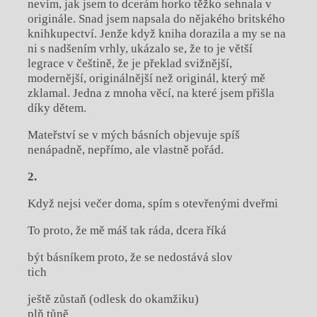
nevím, jak jsem to dcerám horko těžko sehnala v
originále. Snad jsem napsala do nějakého britského
knihkupectví. Jenže když kniha dorazila a my se na
ni s nadšením vrhly, ukázalo se, že to je větší
legrace v češtině, že je překlad svižnější,
modernější, originálnější než originál, který mě
zklamal. Jedna z mnoha věcí, na které jsem přišla
díky dětem.
Mateřství se v mých básních objevuje spíš
nenápadně, nepřímo, ale vlastně pořád.
2.
Když nejsi večer doma, spím s otevřenými dveřmi
To proto, že mě máš tak ráda, dcera říká
být básníkem proto, že se nedostává slov
tich
ještě zůstaň (odlesk do okamžiku)
plň tůně