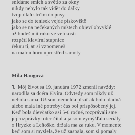
snídáme smích a světlo za okny
nikdy nebylo tak vidět do dálky
tvoji dlaň strčím do pusy
jako se do tenisek vejde pískoviště
jako se na nečekaných místech objeví obvyklé
až budeš mít ruku ve velikosti
rozpětí klavírní stupnice
řeknu ti, ať si vzpomeneš
na malou horu uprostřed samoty
Mila Haugová
Môj život sa 19. januára 1972 zmenil navždy:
narodila sa dcéra Elvíra. Odvtedy som nikdy už
nebola sama. Už som nemohla písať ak bola hladná
alebo mala iné potreby: čas bol prispôsobený jej.
Keď bola dievčatko asi 5-6 ročné, rozprávali sme
jej rozprávky: otec čítal a ja som vymýšľala seriály
o Hryzke a Leňoške, držala ma za ruku. V momente
keď som si myslela, že už zaspala, som si pomaly