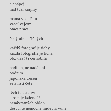
a chápej
nad tuší krajiny
máma v kalíšku
vrací vejcím
ptačí práci
šedý úhel příčných
každý fotograf je tichý
každá fotografie je tichá
obzvlášť ta černobílá
nadílka, ne nadělení
podzim
japonská třešeň
se z listí češe
těch řek a chvil
strom je kalendář
nenávratných obloh
dešťů, té nemocné hudební vůně