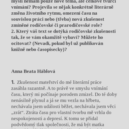
mysli nemám pouze nové téma, ale celkové tvůrčí
vnímání? Projevila se nějak konkrétně literárně
změna životního rytmu, omezení času na
souvislou práci nebo (třeba) nová zkušenost
zmíněné rodičovské či prarodičovské role?
2. Který váš text se dotýká rodičovské zkušenosti
tak, že se vám okamžitě vybaví? Můžete ho
ocitovat? (Nevadí, pokud byl už publikován
knižně nebo časopisecky)?
Anna Beata Háblová
Zkušenost mateřství do mé literární práce
zasáhla razantně. A to právě ve smyslu vnímání
času, který mi počínaje porodem zmizel. Do té doby
nenásilně plynul a já se mu vezla na hřbetu,
nechávala jsem události běžet, nechávala jsem věci
„zrát“. Ztráta času pro vlastní tvorbu mě vrhla do
nespokojenosti a depresí. K tomu se přidal
podvědomý tlak společnosti, že má být matka