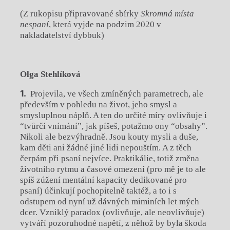
(Z rukopisu připravované sbírky
Skromná místa
nespaní
, která vyjde na podzim 2020 v
nakladatelství dybbuk)
Olga Stehlíková
Projevila, ve všech zmíněných parametrech, ale
především v pohledu na život, jeho smysl a
smysluplnou náplň. A ten do určité míry ovlivňuje i
“tvůrčí vnímání”, jak píšeš, potažmo ony “obsahy”.
Nikoli ale bezvýhradně. Jsou kouty mysli a duše,
kam děti ani žádné jiné lidi nepouštím. A z těch
čerpám při psaní nejvíce. Praktikálie, totiž změna
životního rytmu a časové omezení (pro mě je to ale
spíš zúžení mentální kapacity dedikované pro
psaní) účinkují pochopitelně taktéž, a to i s
odstupem od nyní už dávných miminích let mých
dcer. Vzniklý paradox (ovlivňuje, ale neovlivňuje)
vytváří pozoruhodné napětí, z něhož by byla škoda