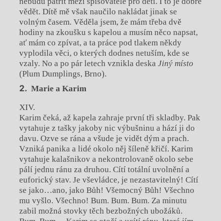
nebudu patřit mezi spisovatele pro děti. I to je dobré
vědět. Dítě mě však naučilo nakládat jinak se
volným časem. Věděla jsem, že mám třeba dvě
hodiny na zkoušku s kapelou a musím něco napsat,
ať mám co zpívat, a ta práce pod tlakem někdy
vyplodila věci, o kterých dodnes netuším, kde se
vzaly. No a po pár letech vznikla deska
Jiný místo
(Plum Dumplings, Brno).
Marie a Karim
XIV.
Karim čeká, až kapela zahraje první tři skladby. Pak
vytahuje z tašky jakoby nic výbušninu a hází ji do
davu. Ozve se rána a všude je vidět dým a prach.
Vzniká panika a lidé okolo něj šíleně křičí. Karim
vytahuje kalašnikov a nekontrolovaně okolo sebe
pálí jednu ránu za druhou. Cítí totální uvolnění a
euforický stav. Je vševládce, je nezastavitelný! Cítí
se jako…ano, jako Bůh! Všemocný Bůh! Všechno
mu vyšlo. Všechno! Bum. Bum. Bum. Za minutu
zabil možná stovky těch bezbožných ubožáků.