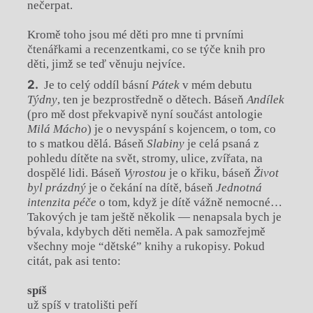
nečerpat.
Kromě toho jsou mé děti pro mne ti prvními
čtenářkami a recenzentkami, co se týče knih pro
děti, jimž se teď věnuju nejvíce.
Je to celý oddíl básní
Pátek
v mém debutu
Týdny
, ten je bezprostředně o dětech. Báseň
Andílek
(pro mě dost překvapivě nyní součást antologie
Milá Mácho
) je o nevyspání s kojencem, o tom, co
to s matkou dělá. Báseň
Slabiny
je celá psaná z
pohledu dítěte na svět, stromy, ulice, zvířata, na
dospělé lidi. Báseň
Vyrostou
je o křiku, báseň
Život
byl prázdný
je o čekání na dítě, báseň
Jednotná
intenzita p
éče
o tom, když je dítě vážně nemocné…
Takových je tam ještě několik — nenapsala bych je
bývala, kdybych děti neměla. A pak samozřejmě
všechny moje “dětské” knihy a rukopisy. Pokud
citát, pak asi tento:
spíš
už spíš v tratolišti peří