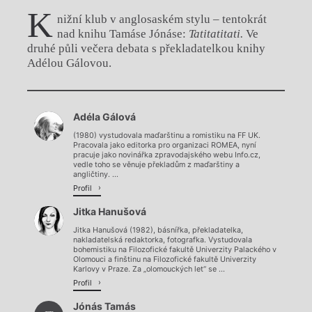
K
nižní klub v anglosaském stylu – tentokrát
nad knihu Tamáse Jónáse:
Tatitatitati.
Ve
druhé půli večera debata s překladatelkou knihy
Adélou Gálovou.
Chviličku.
Adéla Gálová
Načítá se.
(1980) vystudovala maďarštinu a romistiku na FF UK.
Pracovala jako editorka pro organizaci ROMEA, nyní
pracuje jako novinářka zpravodajského webu Info.cz,
vedle toho se věnuje překladům z maďarštiny a
angličtiny. ...
Profil
Jitka Hanušová
Jitka Hanušová (1982), básnířka, překladatelka,
nakladatelská redaktorka, fotografka. Vystudovala
bohemistiku na Filozofické fakultě Univerzity Palackého v
Olomouci a finštinu na Filozofické fakultě Univerzity
Karlovy v Praze. Za „olomouckých let“ se ...
Profil
Jónás Tamás