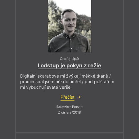
Ondřej Lipár
I odstup je pokyn z režie
Digitální skarabové mi žvýkají měkké tkáně /
promiň spal jsem někdo umřel / pod polštářem
mi vybuchují svaté verše
Přečíst
Beletrie
– Poezie
Z čísla 2/2018