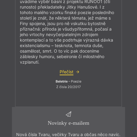
uvádíme výběr básní z projektu RUNOO1 (čti
runosto) překladatelky Jitky Hanušové. I z
tohoto malého vzorku finské poezie posledního
století je znát, že některá témata, jež máme s
Finy spojena, jsou pro ně vskutku bytostně
příznačná: příroda je všudypřítomná, počasí a
jeho vrtochy nevyčerpatelným zdrojem
kontemplací a to vše podtrhuje výrazná dávka
existencialismu – tesknota, temnota duše,
osamělost, smrt. O to víc pak doceníme
záblesky humoru, sebeironie či milostného
vzplanutí.
Přečíst
Beletrie
– Poezie
Z čísla 20/2017
Novinky e-mailem
Nová čísla Tvaru, večírky Tvaru a občas něco navíc.