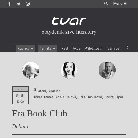
Menu
obtýdeník živé literatury
Rubriky
Témata
Ravt
Akce
Příležitosti
Tvárnice
Archiv
Beletrie
Ženy v katolické literatuře
Drobná publicistika
Právě vychází
Esejistika
Mauzoleum
Recenze a reflexe
Divadlo
Reportáže
Historie kolonialismu
Rozhovory
Dokument
= 2019 =
Čtení, Diskuse
9. 9.
Výroční ceny
Jónás Tamás
,
Adéla Gálová
,
Jitka Hanušová
,
Ondřej Lipár
19:00
Fra Book Club
Debata.