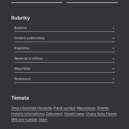
Rubriky
Beletrie
Poezie
,
Próza
,
Dokumenty
,
Drama
,
Celá rubrika
Drobná publicistika
Odlesk
,
Zasláno
,
Nezařazené
,
Novinky v Tvaru
,
Slovo
,
Výročí
,
Esejistika
Nekrolog
,
Glosa
,
Sloupek
,
Pozvánka
,
Literární soutěž
,
Komentář
,
Celá rubrika
Esej
,
Pádlo
,
Úvaha
,
Texty
,
Studie
,
Celá rubrika
Recenze a reflexe
Recenze
,
Dvakrát
,
Horké párky
,
969 slov o próze
,
Reportáže
Méně slov o próze
,
Celá rubrika
Literární zítřky
,
Reportáž
,
Literární život
,
Divadlo
,
Kritický ohlas
,
Rozhovory
Celá rubrika
Rozhovor
,
Anketa
,
Celá rubrika
Témata
Ženy v katolické literatuře
,
Právě vychází
,
Mauzoleum
,
Divadlo
,
Historie kolonialismu
,
Dokument
,
Výroční ceny
,
Útvary Sylvy Ficové
,
969 slov o próze
,
Islám