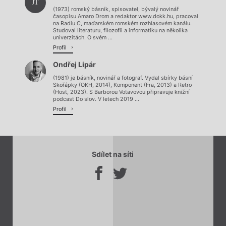
JT
(1973) romský básník, spisovatel, bývalý novinář
časopisu Amaro Drom a redaktor www.dokk.hu, pracoval
na Radiu C, maďarském romském rozhlasovém kanálu.
Studoval literaturu, filozofii a informatiku na několika
univerzitách. O svém ...
Profil
Ondřej Lipár
(1981) je básník, novinář a fotograf. Vydal sbírky básní
Skořápky (OKH, 2014), Komponent (Fra, 2013) a Retro
(Host, 2023). S Barborou Votavovou připravuje knižní
podcast Do slov. V letech 2019 ...
Profil
Sdílet na síti