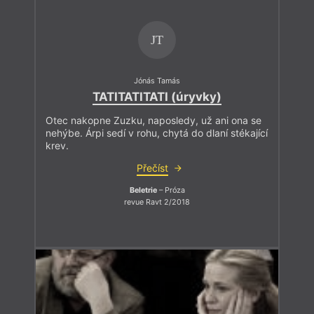
JT
Jónás Tamás
TATITATITATI (úryvky)
Otec nakopne Zuzku, naposledy, už ani ona se
nehýbe. Árpi sedí v rohu, chytá do dlaní stékající
krev.
Přečíst
Beletrie
– Próza
revue Ravt 2/2018