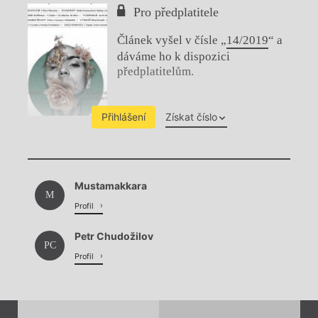
Pro předplatitele
Článek vyšel v čísle „
14/2019
“ a
dáváme ho k dispozici
předplatitelům.
Přihlášení
Získat číslo
Chviličku.
Mustamakkara
Načítá se.
M
Profil
Petr Chudožilov
PC
Profil