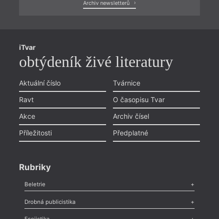
Archiv newsletterů
iTvar
obtýdeník živé literatury
Aktuální číslo
Tvárnice
Ravt
O časopisu Tvar
Akce
Archiv čísel
Příležitosti
Předplatné
Rubriky
Beletrie
Poezie
,
Próza
,
Dokumenty
,
Drama
,
Celá rubrika
Drobná publicistika
Odlesk
,
Zasláno
,
Nezařazené
,
Novinky v Tvaru
,
Slovo
,
Výročí
,