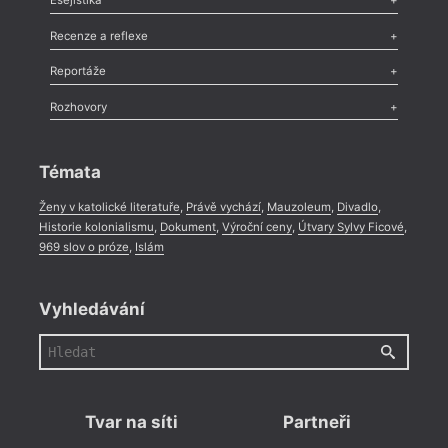
Esejistika
Nekrolog
,
Glosa
,
Sloupek
,
Pozvánka
,
Literární soutěž
,
Komentář
,
Celá rubrika
Esej
,
Pádlo
,
Úvaha
,
Texty
,
Studie
,
Celá rubrika
Recenze a reflexe
Recenze
,
Dvakrát
,
Horké párky
,
969 slov o próze
,
Reportáže
Méně slov o próze
,
Celá rubrika
Literární zítřky
,
Reportáž
,
Literární život
,
Divadlo
,
Kritický ohlas
,
Rozhovory
Celá rubrika
Rozhovor
,
Anketa
,
Celá rubrika
Témata
Ženy v katolické literatuře
,
Právě vychází
,
Mauzoleum
,
Divadlo
,
Historie kolonialismu
,
Dokument
,
Výroční ceny
,
Útvary Sylvy Ficové
,
969 slov o próze
,
Islám
Vyhledávání
Tvar na síti
Partneři