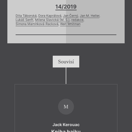
14/2019
Dita Táborská
,
Dora Kaprálová
,
Jan Černý
,
Jan M. Heller
,
Lukáš Senft
,
Milena Slavická (M. S.)
,
redakce
,
Simona Martínková-Racková
,
Walt Whitman
Souvisí
M
Jack Kerouac
Kniha haiku