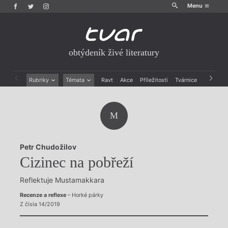
Menu
obtýdeník živé literatury
Rubriky
Témata
Ravt
Akce
Příležitosti
Tvárnice
Archiv
Beletrie
Ženy v katolické literatuře
Drobná publicistika
Právě vychází
M
Esejistika
Mauzoleum
Recenze a reflexe
Divadlo
Reportáže
Historie kolonialismu
Petr Chudožilov
Rozhovory
Dokument
Cizinec na pobřeží
Výroční ceny
Reflektuje Mustamakkara
Recenze a reflexe
– Horké párky
Z čísla 14/2019