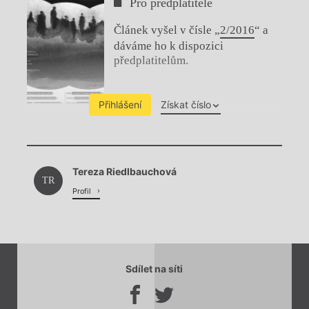
Pro předplatitele
Článek vyšel v čísle „
2/2016
“ a
dáváme ho k dispozici
předplatitelům.
Přihlášení
Získat číslo
Chviličku.
Tereza Riedlbauchová
Načítá se.
TR
Profil
Sdílet na síti