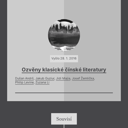
Vyšlo 28. 1. 2016
Ozvěny klasické čínské literatury
Dušan Andrš
,
Jakub Guziur
,
Jidi Majia
,
Josef Žemlička
,
Philip Levine
,
Zuzana Li
Souvisí