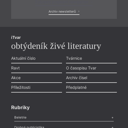
Zobrazit poslední newsletter
Archiv newsletterů
iTvar
obtýdeník živé literatury
Aktuální číslo
Tvárnice
Ravt
O časopisu Tvar
Akce
Archiv čísel
Příležitosti
Předplatné
Rubriky
Beletrie
Poezie
,
Próza
,
Dokumenty
,
Drama
,
Celá rubrika
Drobná publicistika