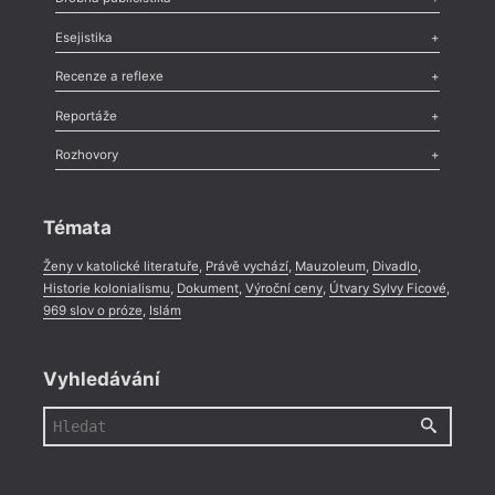
Odlesk
,
Zasláno
,
Nezařazené
,
Novinky v Tvaru
,
Slovo
,
Výročí
,
Esejistika
Nekrolog
,
Glosa
,
Sloupek
,
Pozvánka
,
Literární soutěž
,
Komentář
,
Celá rubrika
Esej
,
Pádlo
,
Úvaha
,
Texty
,
Studie
,
Celá rubrika
Recenze a reflexe
Recenze
,
Dvakrát
,
Horké párky
,
969 slov o próze
,
Reportáže
Méně slov o próze
,
Celá rubrika
Literární zítřky
,
Reportáž
,
Literární život
,
Divadlo
,
Kritický ohlas
,
Rozhovory
Celá rubrika
Rozhovor
,
Anketa
,
Celá rubrika
Témata
Ženy v katolické literatuře
,
Právě vychází
,
Mauzoleum
,
Divadlo
,
Historie kolonialismu
,
Dokument
,
Výroční ceny
,
Útvary Sylvy Ficové
,
969 slov o próze
,
Islám
Vyhledávání