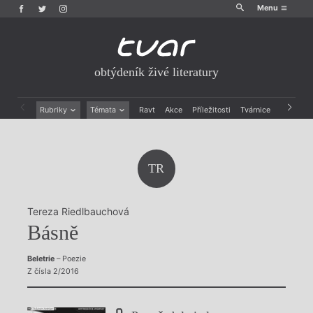
Menu
obtýdeník živé literatury
Rubriky
Témata
Ravt
Akce
Příležitosti
Tvárnice
Archiv
Beletrie
Ženy v katolické literatuře
Drobná publicistika
Právě vychází
Esejistika
Mauzoleum
TR
Recenze a reflexe
Divadlo
Reportáže
Historie kolonialismu
Rozhovory
Dokument
Tereza Riedlbauchová
Výroční ceny
Básně
Beletrie
– Poezie
Z čísla 2/2016