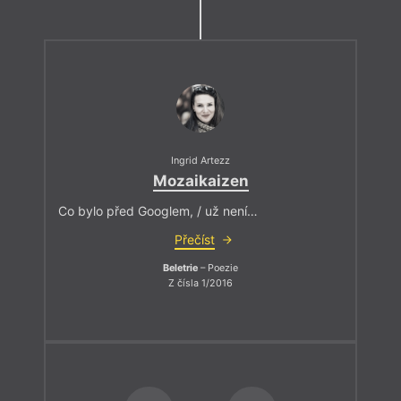
Ingrid Artezz
Mozaikaizen
Co bylo před Googlem, / už není…
Přečíst
Beletrie
– Poezie
Z čísla 1/2016