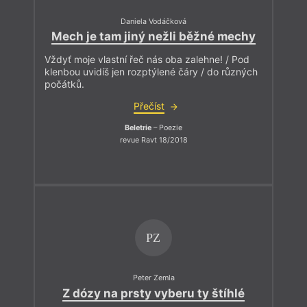
Daniela Vodáčková
Mech je tam jiný nežli běžné mechy
Vždyť moje vlastní řeč nás oba zalehne! / Pod
klenbou uvidíš jen rozptýlené čáry / do různých
počátků.
Přečíst
Beletrie
– Poezie
revue Ravt 18/2018
PZ
Peter Zemla
Z dózy na prsty vyberu ty štíhlé