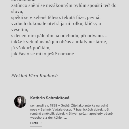
zatímco snění se nezákonným pylům spouští teď do
slova,
spéká se v zelené těleso. tekutá fáze, pevná.
vzduch dokonale otvírá jarní rolku, klíčky a
veselím,
s decentním pálením na odchodu, při odvanu…
takže kvetení usíná jen občas a nikdy nestárne,
já však už počítám,
jak často se mi to ještě namane.
Překlad Věra Koubová
Chviličku.
Kathrin Schmidtová
Načítá se.
se narodila r. 1958 v Gothě. Žije jako autorka na volné
noze v Berlíně. Vydala dosud 7 básnických sbírek, pět
románů a několik sbírek krátkých próz, naposledy básně
waschplatz der kühlen ...
Profil