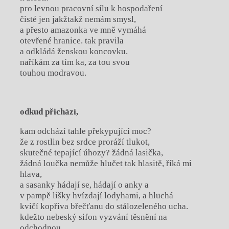
pro levnou pracovní sílu k hospodaření
čisté jen jakžtakž nemám smysl,
a přesto amazonka ve mně vymáhá
otevřené hranice. tak pravila
a odkládá ženskou koncovku.
naříkám za tím ka, za tou svou
touhou modravou.
odkud přichází,
kam odchází tahle překypující moc?
že z rostlin bez srdce proráží tlukot,
skutečné tepající úhozy? žádná lasička,
žádná loučka nemůže hlučet tak hlasitě, říká mi
hlava,
a sasanky hádají se, hádají o anky a
v pampě lišky hvízdají lodyhami, a hluchá
kvičí kopřiva břečťanu do stálozeleného ucha.
kdežto nebeský sifon vyzvání těsnění na
odchodnou.