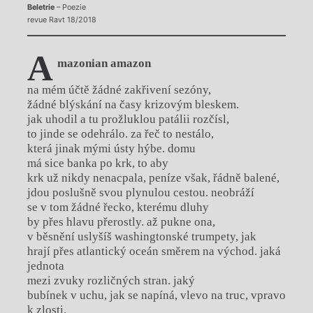
Beletrie
– Poezie
revue Ravt 18/2018
a
mazonian amazon
na mém účtě žádné zakřivení sezóny,
žádné blýskání na časy krizovým bleskem.
jak uhodil a tu prožluklou patálii rozčísl,
to jinde se odehrálo. za řeč to nestálo,
která jinak mými ústy hýbe. domu
má sice banka po krk, to aby
krk už nikdy nenacpala, peníze však, řádně balené,
jdou poslušně svou plynulou cestou. neobráží
se v tom žádné řecko, kterému dluhy
by přes hlavu přerostly. až pukne ona,
v běsnění uslyšíš washingtonské trumpety, jak
hrají přes atlantický oceán směrem na východ. jaká
jednota
mezi zvuky rozličných stran. jaký
bubínek v uchu, jak se napíná, vlevo na truc, vpravo
k zlosti.