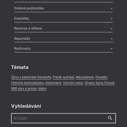
Poezie
,
Próza
,
Dokumenty
,
Drama
,
Celá rubrika
Drobná publicistika
Odlesk
,
Zasláno
,
Nezařazené
,
Novinky v Tvaru
,
Slovo
,
Výročí
,
Esejistika
Nekrolog
,
Glosa
,
Sloupek
,
Pozvánka
,
Literární soutěž
,
Komentář
,
Celá rubrika
Esej
,
Pádlo
,
Úvaha
,
Texty
,
Studie
,
Celá rubrika
Recenze a reflexe
Recenze
,
Dvakrát
,
Horké párky
,
969 slov o próze
,
Reportáže
Méně slov o próze
,
Celá rubrika
Literární zítřky
,
Reportáž
,
Literární život
,
Divadlo
,
Kritický ohlas
,
Rozhovory
Celá rubrika
Rozhovor
,
Anketa
,
Celá rubrika
Témata
Ženy v katolické literatuře
,
Právě vychází
,
Mauzoleum
,
Divadlo
,
Historie kolonialismu
,
Dokument
,
Výroční ceny
,
Útvary Sylvy Ficové
,
969 slov o próze
,
Islám
Vyhledávání