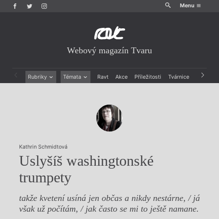
Menu
Webový magazín Tvaru
Rubriky
Témata
Ravt
Akce
Příležitosti
Tvárnice
Archiv
Beletrie
Ženy v katolické literatuře
Drobná publicistika
Právě vychází
Esejistika
Mauzoleum
Recenze a reflexe
Divadlo
Reportáže
Historie kolonialismu
Rozhovory
Dokument
Kathrin Schmidtová
Výroční ceny
Uslyšíš washingtonské
trumpety
takže kvetení usíná jen občas a nikdy nestárne, / já
však už počítám, / jak často se mi to ještě namane.