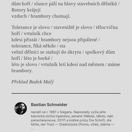
dům hoří / slunce pálí na hlavy stavebních dělníků /
Rotory krájejí
vzduch / brambory chutnají.
Tolerance je slovo / staveniště je slovo / tělocvična
hoří / vrtulník chce
kdesi přistát / brambory nejsou připálené /
tolerance, říká někdo / sta­
vební dělníci se stahují do úkrytu / spolkový dům
hoří / léto je horké /
léto je slovo / vrtulník letí kdesi nad městem / máme
brambory.
Překlad Radek Malý
Chviličku.
Bastian Schneider
Načítá se.
narodil se r. 1981 v Siegenu. Naposledy vyšla jeho
básnická sbírka Irgendwo, jemand (Někde, někdo, nakl.
parasitenpresse, 2017) a krátké prózy Die Schrift, die
Mitte, der Trost ― Stadtstücke (Písmo, střed, útěcha ―
...