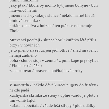
piniích hnízdí ně­
jaký pták / Ebola by mohlo být jméno bohyně / bůh
mravenců nemá
jméno / teď vykukuje slunce / někdo marně hledá
piniová semínka /
kuřátko se dívá z hnízda / ten pták se nejmenuje
Ebola.
Mravenci počítají / slunce hoří / kuřátko létá příliš
brzy / v novinách
je to jméno slyšet už jen jednotlivě / snad mravenci
nemají žádného
boha / slunce stojí v zenitu / z pinií kape pryskyřice
/ Ebola se dá těžko
zapamatovat / mravenci počítají své kroky.
—————————————
V autogrilu
// někdo dává kuřecí nugety do fritézy /
někde padá
kuchyňská skříňka ze stěny / úplně vzadu je plot / s
tím volně žijící
kuřata nepočítala / všude leží střepy / plot z dálky