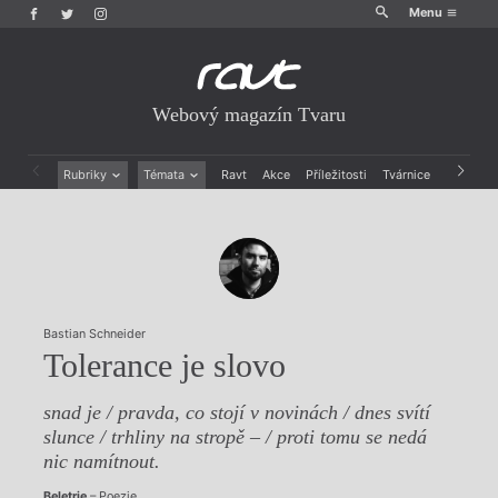
Menu
Webový magazín Tvaru
Rubriky
Témata
Ravt
Akce
Příležitosti
Tvárnice
Archiv
Beletrie
Ženy v katolické literatuře
Drobná publicistika
Právě vychází
Esejistika
Mauzoleum
Recenze a reflexe
Divadlo
Reportáže
Historie kolonialismu
Rozhovory
Dokument
Bastian Schneider
Výroční ceny
Tolerance je slovo
snad je / pravda, co stojí v novinách / dnes svítí
slunce / trhliny na stropě – / proti tomu se nedá
nic namítnout.
Beletrie
– Poezie