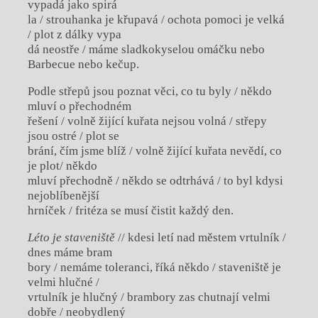
vypadá jako spirá­
la / strouhanka je křupavá / ochota pomoci je velká
/ plot z dálky vypa­
dá neostře / máme sladkokyselou omáčku nebo
Barbecue nebo kečup.
Podle střepů jsou poznat věci, co tu byly / někdo
mluví o přechodném
řešení / volně žijící kuřata nejsou volná / střepy
jsou ostré / plot se
brání, čím jsme blíž / volně žijící kuřata nevědí, co
je plot/ někdo
mluví přechodně / někdo se odtrhává / to byl kdysi
nejoblíbenější
hrníček / fritéza se musí čistit každý den.
Léto je staveniště
// kdesi letí nad městem vrtulník /
dnes máme bram­
bory / nemáme toleranci, říká někdo / staveniště je
velmi hlučné /
vrtulník je hlučný / brambory zas chutnají velmi
dobře / neobydlený