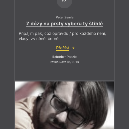
PZ
Peter Zemla
Z dózy na prsty vyberu ty štíhlé
Připájím pak, což opravdu / pro každého není,
vlasy, zvlněné, černé.
Přečíst
Beletrie
– Poezie
revue Ravt 18/2018