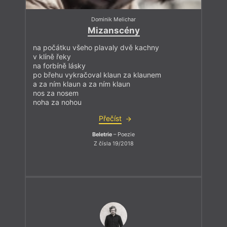
Dominik Melichar
Mizanscény
na počátku všeho plavaly dvě kachny
v klíně řeky
na forbíně lásky
po břehu vykračoval klaun za klaunem
a za ním klaun a za ním klaun
nos za nosem
noha za nohou
Přečíst
Beletrie
– Poezie
Z čísla 19/2018