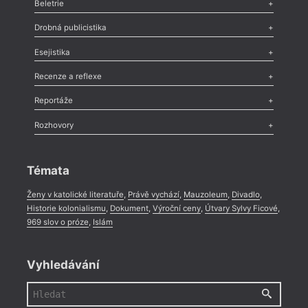
Beletrie
Poezie
,
Próza
,
Dokumenty
,
Drama
,
Celá rubrika
Drobná publicistika
Odlesk
,
Zasláno
,
Nezařazené
,
Novinky v Tvaru
,
Slovo
,
Výročí
,
Esejistika
Nekrolog
,
Glosa
,
Sloupek
,
Pozvánka
,
Literární soutěž
,
Komentář
,
Celá rubrika
Esej
,
Pádlo
,
Úvaha
,
Texty
,
Studie
,
Celá rubrika
Recenze a reflexe
Recenze
,
Dvakrát
,
Horké párky
,
969 slov o próze
,
Reportáže
Méně slov o próze
,
Celá rubrika
Literární zítřky
,
Reportáž
,
Literární život
,
Divadlo
,
Kritický ohlas
,
Rozhovory
Celá rubrika
Rozhovor
,
Anketa
,
Celá rubrika
Témata
Ženy v katolické literatuře
,
Právě vychází
,
Mauzoleum
,
Divadlo
,
Historie kolonialismu
,
Dokument
,
Výroční ceny
,
Útvary Sylvy Ficové
,
969 slov o próze
,
Islám
Vyhledávání