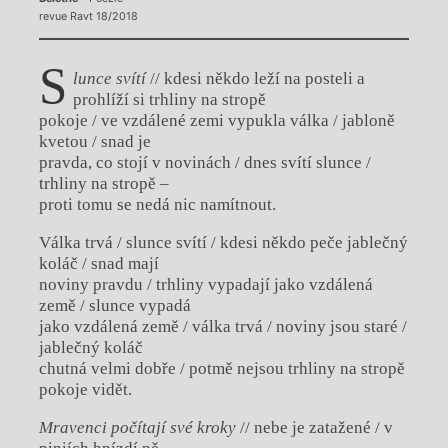
revue Ravt 18/2018
S
lunce svítí
// kdesi někdo leží na posteli a
prohlíží si trhliny na stropě
pokoje / ve vzdálené zemi vypukla válka / jabloně
kvetou / snad je
pravda, co stojí v novinách / dnes svítí slunce /
trhliny na stropě –
proti tomu se nedá nic namítnout.
Válka trvá / slunce svítí / kdesi někdo peče jablečný
koláč / snad mají
noviny pravdu / trhliny vypadají jako vzdálená
země / slunce vypadá
jako vzdálená země / válka trvá / noviny jsou staré /
jablečný koláč
chutná velmi dobře / potmě nejsou trhliny na stropě
pokoje vidět.
Mravenci počítají své kroky
// nebe je zatažené / v