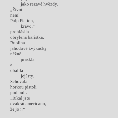
jako rezavé hvězdy.
„Život
není
Pulp Fiction,
krávo,“
prohlásila
obrýlená baristka.
Bublina
jahodové žvýkačky
něžně
praskla
a
obalila
její rty.
Schovala
horkou pistoli
pod pult.
„Říkal jste
dvakrát americano,
že jo?!“