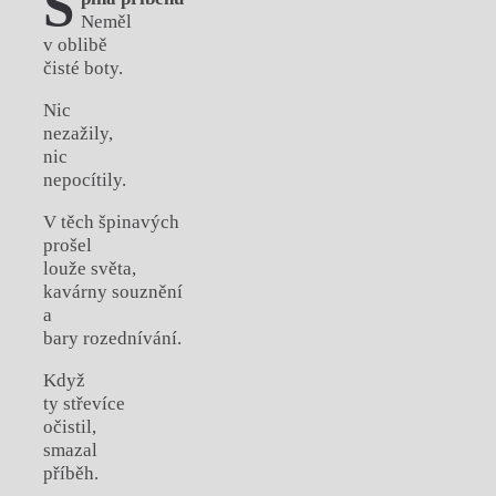
Š
Neměl
v oblibě
čisté boty.
Nic
nezažily,
nic
nepocítily.
V těch špinavých
prošel
louže světa,
kavárny souznění
a
bary rozednívání.
Když
ty střevíce
očistil,
smazal
příběh.