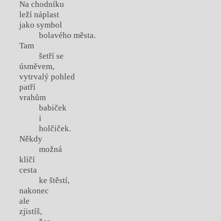
Na chodníku
leží náplast
jako symbol
bolavého města.
Tam
šetří se
úsměvem,
vytrvalý pohled
patří
vrahům
babiček
i
holčiček.
Někdy
možná
klíčí
cesta
ke štěstí,
nakonec
ale
zjistíš,