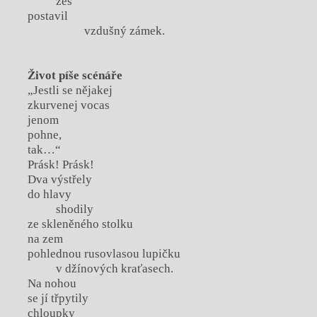
žes
postavil
vzdušný zámek.
Život píše scénáře
„Jestli se nějakej
zkurvenej vocas
jenom
pohne,
tak…“
Prásk! Prásk!
Dva výstřely
do hlavy
shodily
ze skleněného stolku
na zem
pohlednou rusovlasou lupičku
v džínových kraťasech.
Na nohou
se jí třpytily
chloupky