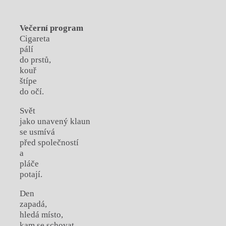
Večerní program
Cigareta
pálí
do prstů,
kouř
štípe
do očí.
Svět
jako unavený klaun
se usmívá
před společností
a
pláče
potají.
Den
zapadá,
hledá místo,
kam se schovat,