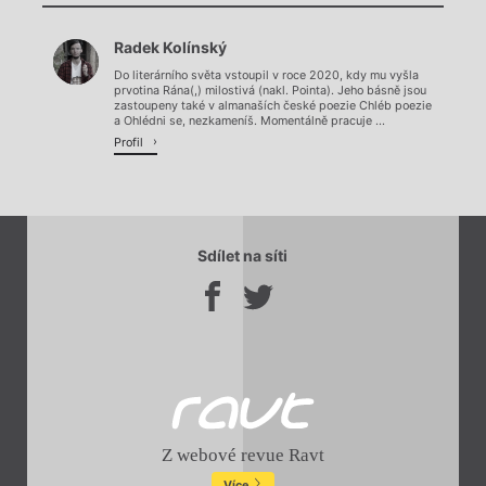
Chviličku.
Radek Kolínský
Načítá se.
Do literárního světa vstoupil v roce 2020, kdy mu vyšla
prvotina Rána(,) milostivá (nakl. Pointa). Jeho básně jsou
zastoupeny také v almanaších české poezie Chléb poezie
a Ohlédni se, nezkameníš. Momentálně pracuje ...
Profil
Sdílet na síti
Z webové revue Ravt
Více