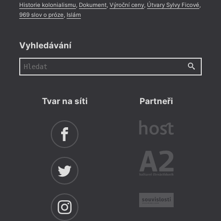
Historie kolonialismu
,
Dokument
,
Výroční ceny
,
Útvary Sylvy Ficové
,
969 slov o próze
,
Islám
Vyhledávání
Tvar na síti
Partneři