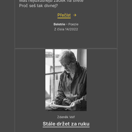
Máš nejluxusnější zadek na světě
Proč seš tak divnej?
Přečíst
Beletrie
– Poezie
Z čísla 14/2022
Zdeněk Volf
Stále držet za ruku