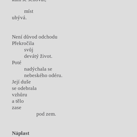
míst
ubývá.
Není důvod odchodu
Překročila
svůj
devátý život.
Poté
nadýchala se
nebeského odéru.
Její duše
se odebrala
vzhůru
a tělo
zase
pod zem.
Náplast