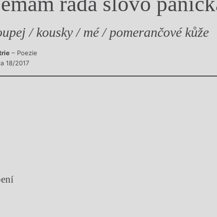
emám ráda slovo paničk
y
oupej / kousky / mé / pomerančové kůže
trie
– Poezie
la 18/2017
pení