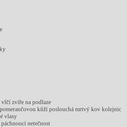
e
cky
é vlčí zvíře na podlaze
s pomerančovou kůží poslouchá mrtvý kov kolejnic
vé vlasy
e páchnoucí netečnost