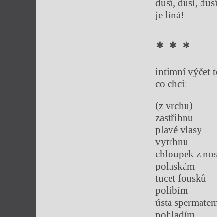
dusí, dusí, dus
je líná!
* * *
intimní výčet 
co chci:
(z vrchu)
zastřihnu
plavé vlasy
vytrhnu
chloupek z nos
polaskám
tucet fousků
políbím
ústa spermate
pohladím