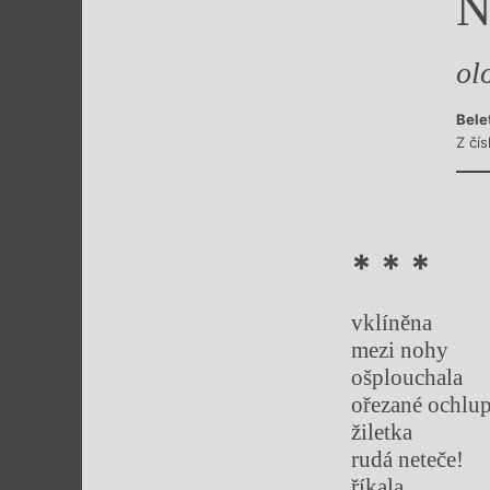
N
Výroční cen
ol
Bele
Z čís
* * *
vklíněna
mezi nohy
ošplouchala
ořezané ochlu
žiletka
rudá neteče!
říkala