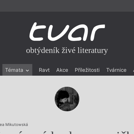
obtýdeník živé literatury
Témata
Ravt
Akce
Příležitosti
Tvárnice
ické literatuře
icistika
zí
eflexe
onialismu
ea Mikutowská