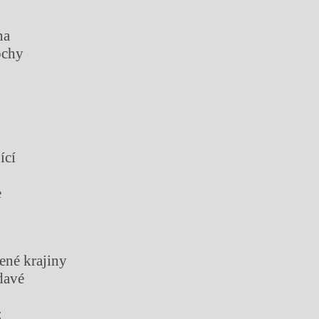
na
ochy
ící
e
zené krajiny
davé
: