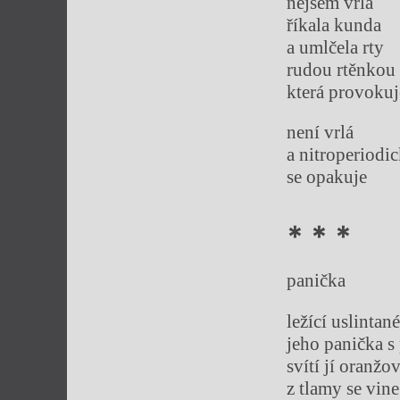
nejsem vrlá
říkala kunda
a umlčela rty
rudou rtěnkou
která provokuj
není vrlá
a nitroperiodi
se opakuje
* * *
panička
ležící uslintan
jeho panička 
svítí jí oranžo
z tlamy se vin