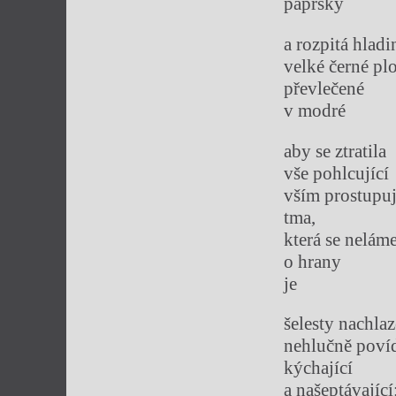
paprsky
a rozpitá hladi
velké černé pl
převlečené
v modré
aby se ztratila
vše pohlcující
vším prostupuj
tma,
která se nelám
o hrany
je
šelesty nachla
nehlučně poví
kýchající
a našeptávající