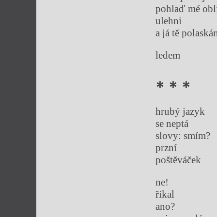
pohlaď mé obl
ulehni
a já tě polaská
ledem
* * *
hrubý jazyk
se neptá
slovy: smím?
przní
poštěváček
ne!
říkal
ano?