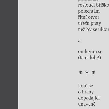
rostoucí bříšk
polechtám
řitní otvor
uřežu prsty
než by se ukou
a
omluvím se
(tam dole!)
* * *
lomí se
o hrany
dopadající
unavené