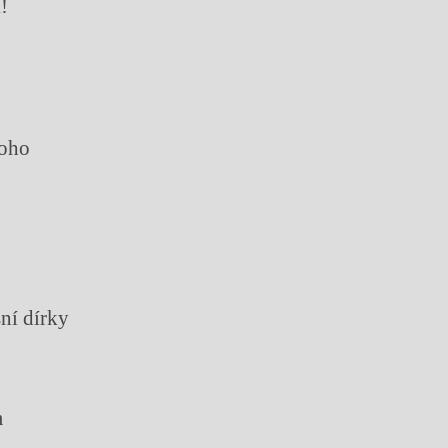
í!
toho
ní dírky
m