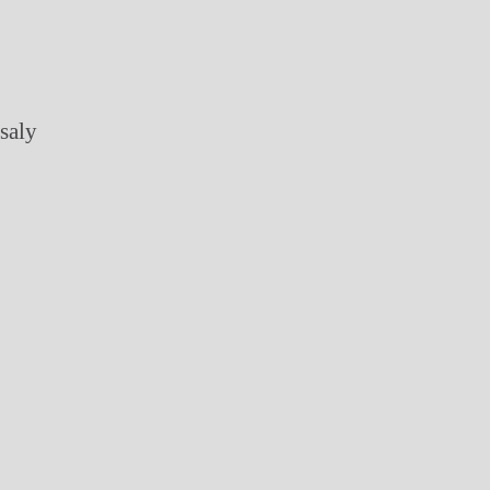
o
saly