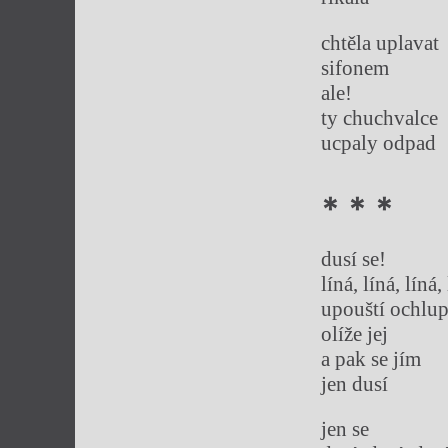
chtěla uplavat
sifonem
ale!
ty chuchvalce
ucpaly odpad
* * *
dusí se!
líná, líná, líná,
upouští ochlup
olíže jej
a pak se jím
jen dusí
jen se