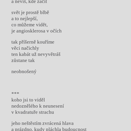
a nevíš, kde začít
svět je prostě blbě
a to nejlepší,
co můžeme vidět,
je angiosklerosa v očích
tak příšerně kouříme
věci načichly
ten kabát už nevyvětráš
zůstane tak
neobnošený
***
koho jsi to viděl
nedoznělého k neunesení
v kvadratuře strachu
jeho neštěstím zvrácená hlava
a prázdno, kudy pláchla budoucnost