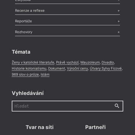
Nekrolog
,
Glosa
,
Sloupek
,
Pozvánka
,
Literární soutěž
,
Komentář
,
Celá rubrika
Esej
,
Pádlo
,
Úvaha
,
Texty
,
Studie
,
Celá rubrika
Recenze a reflexe
Recenze
,
Dvakrát
,
Horké párky
,
969 slov o próze
,
Reportáže
Méně slov o próze
,
Celá rubrika
Literární zítřky
,
Reportáž
,
Literární život
,
Divadlo
,
Kritický ohlas
,
Rozhovory
Celá rubrika
Rozhovor
,
Anketa
,
Celá rubrika
Témata
Ženy v katolické literatuře
,
Právě vychází
,
Mauzoleum
,
Divadlo
,
Historie kolonialismu
,
Dokument
,
Výroční ceny
,
Útvary Sylvy Ficové
,
969 slov o próze
,
Islám
Vyhledávání
Tvar na síti
Partneři