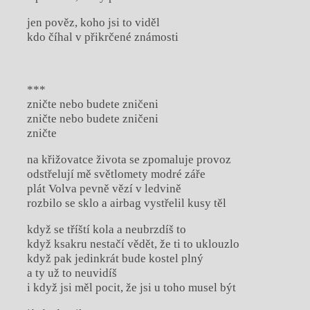
jen pověz, koho jsi to viděl
kdo číhal v přikrčené známosti
***
zničte nebo budete zničeni
zničte nebo budete zničeni
zničte
na křižovatce života se zpomaluje provoz
odstřelují mě světlomety modré záře
plát Volva pevně vězí v ledvině
rozbilo se sklo a airbag vystřelil kusy těl
když se tříští kola a neubrzdíš to
když ksakru nestačí vědět, že ti to uklouzlo
když pak jedinkrát bude kostel plný
a ty už to neuvidíš
i když jsi měl pocit, že jsi u toho musel být