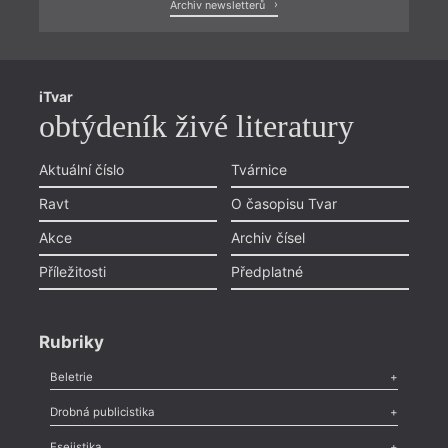
Archiv newsletterů
iTvar
obtýdeník živé literatury
Aktuální číslo
Tvárnice
Ravt
O časopisu Tvar
Akce
Archiv čísel
Příležitosti
Předplatné
Rubriky
Beletrie
Poezie
,
Próza
,
Dokumenty
,
Drama
,
Celá rubrika
Drobná publicistika
Odlesk
,
Zasláno
,
Nezařazené
,
Novinky v Tvaru
,
Slovo
,
Výročí
,
Esejistika