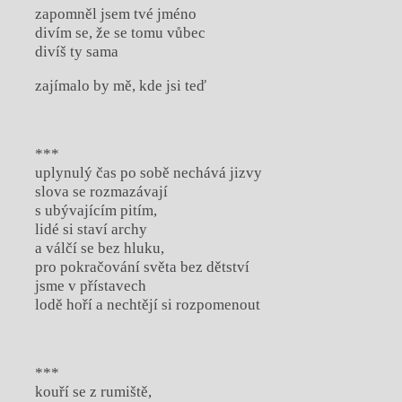
zapomněl jsem tvé jméno
divím se, že se tomu vůbec
divíš ty sama
zajímalo by mě, kde jsi teď
***
uplynulý čas po sobě nechává jizvy
slova se rozmazávají
s ubývajícím pitím,
lidé si staví archy
a válčí se bez hluku,
pro pokračování světa bez dětství
jsme v přístavech
lodě hoří a nechtějí si rozpomenout
***
kouří se z rumiště,