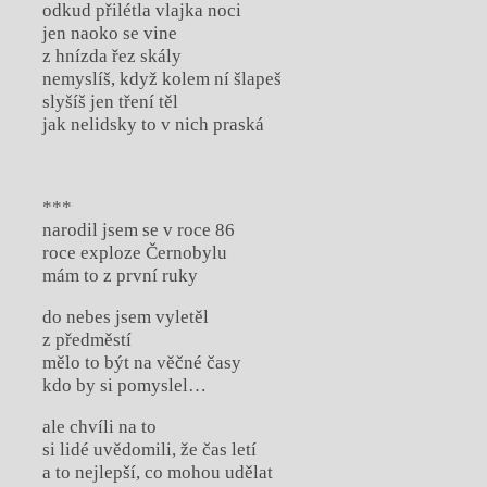
odkud přilétla vlajka noci
jen naoko se vine
z hnízda řez skály
nemyslíš, když kolem ní šlapeš
slyšíš jen tření těl
jak nelidsky to v nich praská
***
narodil jsem se v roce 86
roce exploze Černobylu
mám to z první ruky
do nebes jsem vyletěl
z předměstí
mělo to být na věčné časy
kdo by si pomyslel…
ale chvíli na to
si lidé uvědomili, že čas letí
a to nejlepší, co mohou udělat