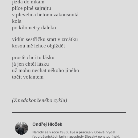
jízda do nikam
plíce plné sajrajtu
v plevelu a betonu zakousnutá
kola
po kilometry daleko
vidím sestřičku smrt v zrcátku
kosou mě lehce objíždět
prostě chci tu lásku
já jen chtěl lásku
už mohu nechat někoho jiného
točit volantem
(Z nedokončeného cyklu)
Chviličku.
Ondřej Hložek
Načítá se.
Narodil se v roce 1986, žije a pracuje v Opavě. Vydal
řadu básnických knih, naposledy Slezský nonstop (nakl.