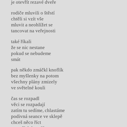
je otevřít rezavé dveře
rodiče mluvili o štěstí
chtěli si vzít vše
mluvit a neohlížet se
tancovat na veřejnosti
také říkali
že se nic nestane
pokud se nebudeme
smát
pak někdo zmáčkl knoflík
bez myšlenky na potom
všechny plány zmizely
ve světelné kouli
čas se rozpadl
věci se rozpadají
zatím tu sedíme, chlastáme
podivná seance ve sklepě
chceš něco říct