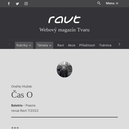
Menu
Webový magazín Tvaru
Rubriky
Témata
Ravt
Akce
Příležitosti
Tvárnice
Archiv
Beletrie
Ženy v katolické literatuře
Drobná publicistika
Právě vychází
Esejistika
Mauzoleum
Recenze a reflexe
Divadlo
Reportáže
Historie kolonialismu
Rozhovory
Dokument
Ondřej Hložek
Výroční ceny
Čas O
Beletrie
– Poezie
revue Ravt 7/2022
***