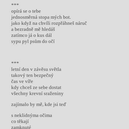
***
opírá se o tebe
jednosměrná stopa mých bot.
jako když na chvíli rozpřáhneš náruč
a bezradně mě hledáš
zatímco já o kus dál
sypu pyl psům do očí
***
letní den v závěsu světla
takový ten bezpečný
čas ve víře
kdy chceš ze sebe dostat
všechny krevní sraženiny
zajímalo by mě, kde jsi teď
s neklidnýma očima
co těkají
zamknuté