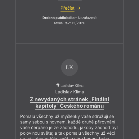
Přečíst
Drobná publicistika
– Nezařazené
revue Ravt 12/2020
LK
Ladislav Klíma
Ladislav Klíma
Z nevydaných stránek „Finální
kapitoly“ Českého románu
Pomalu všechny už myšlenky vaše sdružují se
samy sebou s hovnem, každé druhé přirovnání
vaše čerpáno je ze záchodu, jakoby záchod byl
polovinou světa; a tak pomalu všechny už věci
ve vás zhovnatěly, svět je vám hovno, boha