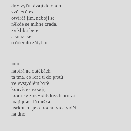
dny vyťukávají do oken
své es ó es
otvíráš jim, nebojí se
někde se mihne zrada,
za kliku bere
a snaží se
o úder do zátylku
***
nabírá na otáčkách
ta tma, co leze ti do prstů
ve vystydlém bytě
konvice cvakají,
kouří se z neviditelných hrnků
mají prasklá ouška
usrkni, ať je o trochu více vidět
na dno