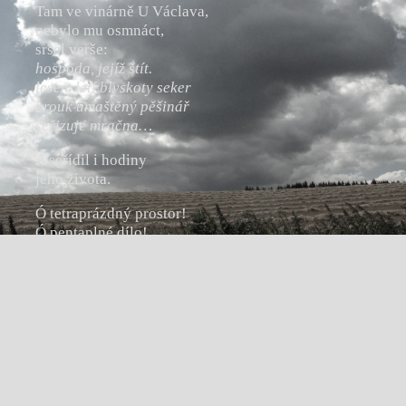
Tam ve vinárně U Václava,
nebylo mu osmnáct,
sršel verše:
hospoda, jejíž štít.
lesem letí blyskoty seker
brouk umaštěný pěšinář
seřizuje mračna…
A seřídil i hodiny
jeho života.
Ó tetraprázdný prostor!
Ó pentaplné dílo!
Královo Pole 5. 11. 2020
S přítelem
Petru Hrbáčovi
„Tady bych chtěla
zažít bouřku…“