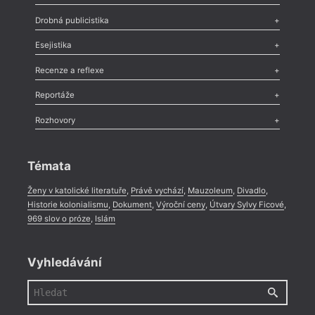
Poezie
,
Próza
,
Dokumenty
,
Drama
,
Celá rubrika
Drobná publicistika
Odlesk
,
Zasláno
,
Nezařazené
,
Novinky v Tvaru
,
Slovo
,
Výročí
,
Esejistika
Nekrolog
,
Glosa
,
Sloupek
,
Pozvánka
,
Literární soutěž
,
Komentář
,
Celá rubrika
Esej
,
Pádlo
,
Úvaha
,
Texty
,
Studie
,
Celá rubrika
Recenze a reflexe
Recenze
,
Dvakrát
,
Horké párky
,
969 slov o próze
,
Reportáže
Méně slov o próze
,
Celá rubrika
Literární zítřky
,
Reportáž
,
Literární život
,
Divadlo
,
Kritický ohlas
,
Rozhovory
Celá rubrika
Rozhovor
,
Anketa
,
Celá rubrika
Témata
Ženy v katolické literatuře
,
Právě vychází
,
Mauzoleum
,
Divadlo
,
Historie kolonialismu
,
Dokument
,
Výroční ceny
,
Útvary Sylvy Ficové
,
969 slov o próze
,
Islám
Vyhledávání