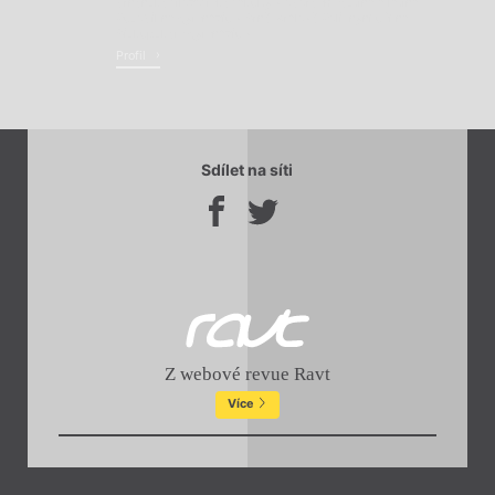
brněnské filozofické fakulty v oborech čeština a latina.
Působil na gymnáziu v Brně-Králově Poli, nyní učí na
Biskupském gymnáziu v ...
Profil
Sdílet na síti
Z webové revue Ravt
Více