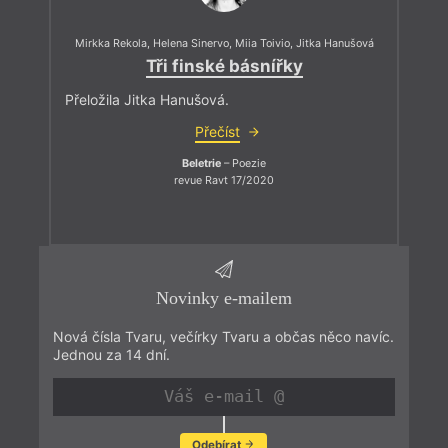
Mirkka Rekola
,
Helena Sinervo
,
Miia Toivio
,
Jitka Hanušová
Tři finské básnířky
Přeložila Jitka Hanušová.
Přečíst
Beletrie
– Poezie
revue Ravt 17/2020
Novinky e-mailem
Nová čísla Tvaru, večírky Tvaru a občas něco navíc.
Jednou za 14 dní.
Odebírat