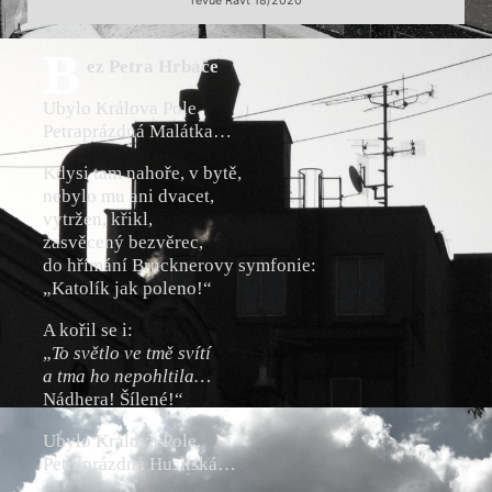
revue Ravt 18/2020
B
ez Petra Hrbáče
Ubylo Králova Pole.
Petraprázdná Malátka…
Kdysi tam nahoře, v bytě,
nebylo mu ani dvacet,
vytržen, křikl,
zasvěcený bezvěrec,
do hřímání Brucknerovy symfonie:
„Katolík jak poleno!“
A kořil se i:
„
To světlo ve tmě svítí
a tma ho nepohltila…
Nádhera! Šílené!“
Ubylo Králova Pole.
Petraprázdná Husitská…