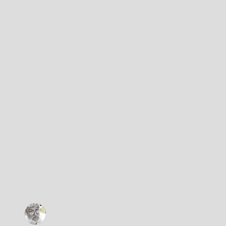
V Lulči mravné nádražíčko
pravoslavně kopulovitého léta.
Na zamknutý záchodek
chodívá tam močit krev
Duch svatý,
sotva vypil první soumrak,
mystické své pivo.
Nad hukotem vlaku sedí noc,
spařená už slípka – :
a přes vagony letí světla domovů,
jako Bůh, když zase prchá
v dozvuku svých zoologických varhan – – –
a potom se už jenom rozkoktává
lepkavými ústy náhle probuzených géniů.
Ze sbírky
Na zdech stíny osik
, Petrov 1999
Chviličku.
Vít Slíva
Načítá se.
Narodil se 11. 1. 1951 v Hradci nad Moravicí. Absolvent