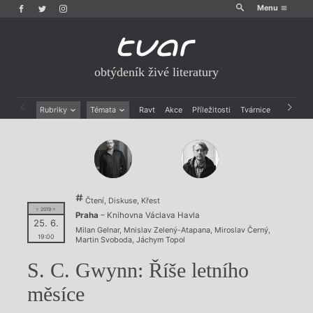
Menu
obtýdeník živé literatury
Rubriky
Témata
Ravt
Akce
Příležitosti
Tvárnice
Archiv
Beletrie
Ženy v katolické literatuře
Drobná publicistika
Právě vychází
Esejistika
Mauzoleum
Recenze a reflexe
Divadlo
Reportáže
Historie kolonialismu
Čtení, Diskuse, Křest
Rozhovory
Dokument
= 2019 =
Praha
– Knihovna Václava Havla
Výroční ceny
25. 6.
Milan Gelnar
,
Mnislav Zelený-Atapana
,
Miroslav Černý
,
19:00
Martin Svoboda
,
Jáchym Topol
S. C. Gwynn: Říše letního
měsíce