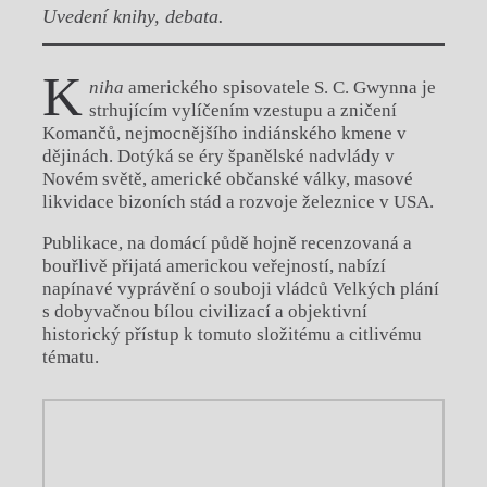
Uvedení knihy, debata.
K
niha
amerického spisovatele S. C. Gwynna je
strhujícím vylíčením vzestupu a zničení
Komančů, nejmocnějšího indiánského kmene v
dějinách. Dotýká se éry španělské nadvlády v
Novém světě, americké občanské války, masové
likvidace bizoních stád a rozvoje železnice v USA.
Publikace, na domácí půdě hojně recenzovaná a
bouřlivě přijatá americkou veřejností, nabízí
napínavé vyprávění o souboji vládců Velkých plání
s dobyvačnou bílou civilizací a objektivní
historický přístup k tomuto složitému a citlivému
tématu.