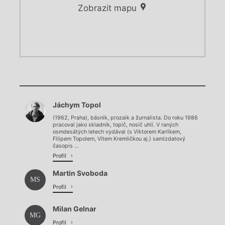
Zobrazit mapu
Chviličku.
Chviličku.
Načítá se.
Jáchym Topol
Načítá se.
(1962, Praha), básník, prozaik a žurnalista. Do roku 1986
pracoval jako skladník, topič, nosič uhlí. V raných
osmdesátých letech vydával (s Viktorem Karlíkem,
Filipem Topolem, Vítem Kremličkou aj.) samizdatový
časopis ...
Profil
Martin Svoboda
MS
Profil
Milan Gelnar
MG
Profil