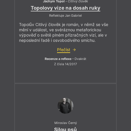
Jáchym Topol
–
Citlivý člověk
Topolovy vize na dosah ruky
Reflektuje Jan Gabriel
Topolův Citlivý člověk je román, v němž se vše
mění v událost, ve svéráznou metaforickou
výpověď o světě plném přízračných vizí, ale v
neposlední řadě i osvobodivého smíchu.
Přečíst
Recenze a reflexe
– Dvakrát
Z čísla 14/2017
Miroslav Černý
Silou psů