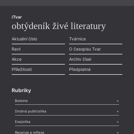
iTvar
obtýdeník živé literatury
Aktuální číslo
Tvárnice
Ravt
O časopisu Tvar
Akce
Archiv čísel
Příležitosti
Předplatné
Rubriky
Beletrie
Poezie
,
Próza
,
Dokumenty
,
Drama
,
Celá rubrika
Drobná publicistika
Odlesk
,
Zasláno
,
Nezařazené
,
Novinky v Tvaru
,
Slovo
,
Výročí
,
Esejistika
Nekrolog
,
Glosa
,
Sloupek
,
Pozvánka
,
Literární soutěž
,
Komentář
,
Celá rubrika
Esej
,
Pádlo
,
Úvaha
,
Texty
,
Studie
,
Celá rubrika
Recenze a reflexe