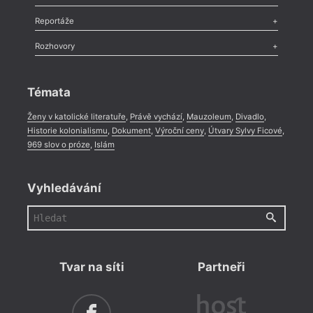
Recenze
,
Dvakrát
,
Horké párky
,
969 slov o próze
,
Reportáže
Méně slov o próze
,
Celá rubrika
Literární zítřky
,
Reportáž
,
Literární život
,
Divadlo
,
Kritický ohlas
,
Rozhovory
Celá rubrika
Rozhovor
,
Anketa
,
Celá rubrika
Témata
Ženy v katolické literatuře
,
Právě vychází
,
Mauzoleum
,
Divadlo
,
Historie kolonialismu
,
Dokument
,
Výroční ceny
,
Útvary Sylvy Ficové
,
969 slov o próze
,
Islám
Vyhledávání
Tvar na síti
Partneři