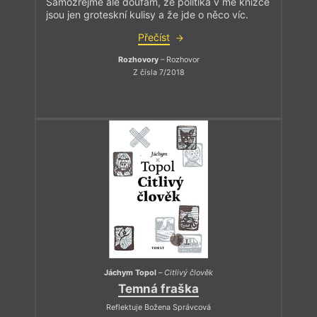
Samozřejmě ale doufám, že politika v mé knížce
jsou jen groteskní kulisy a že jde o něco víc.
Přečíst
Rozhovory
– Rozhovor
Z čísla 7/2018
Jáchym Topol
–
Citlivý člověk
Temná fraška
Reflektuje Božena Správcová