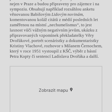
nejen v Praze a budou připraveny pro zájemce i na
sympoziu. Obsahují například rozsáhlou anketu
věnovanou Babišovým
Lidovým novinám
,
komentovanou koláž citátů z médií posledních let
zaměřenou na místní „nechumelismus“, to jest
laxnost vůči vážným negativním jevům, ukázku z
připravovaných vzpomínek překladatelky Věry
Dvořákové, portrét scenáristky a dokumentaristky
Kristiny Vlachové, rozhovor s Milanem Černochem,
který v roce 1951 vystoupil z KŠČ, výběr z básní
Petra Kopty či sentencí Ladislava Dvořáka a další.
Zobrazit mapu