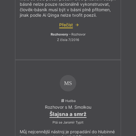
básně nelze pouze racionálně vykonstruovat,
člověk-básník musí být v básni plně přítomen,
jinak podle Ai Qinga nelze tvořit poezii.
Přečíst
Rozhovory
– Rozhovor
Z čísla 7/2016
MS
Hudba
Rozhovor s M. Smolkou
Šlajsna a smrž
Ptá se Jaromír Typlt
Můj nejcennější nástroj je propadání do hlubinné