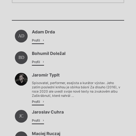
Chviličku.
Chviličku.
Načítá se.
Adam Drda
Načítá se.
AD
Profil
Bohumil Doležal
BD
Profil
Jaromír Typlt
Spisovatel, performer, esejista a kurátor výstav. Jeho
zatím poslední knihou je sbírka básní Za dlouho (2016), v
roce 2020 ale uvedl svoje nové texty na zvukovém albu
Zaškrábnutí, které nahrál ...
Profil
Jaroslav Cuhra
JC
Profil
Maciej Ruczaj