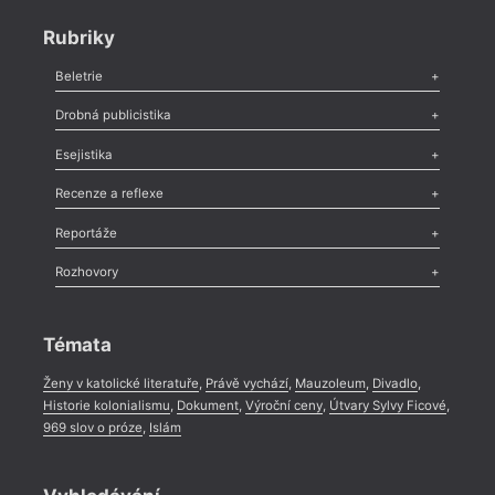
Rubriky
Beletrie
Poezie
,
Próza
,
Dokumenty
,
Drama
,
Celá rubrika
Drobná publicistika
Odlesk
,
Zasláno
,
Nezařazené
,
Novinky v Tvaru
,
Slovo
,
Výročí
,
Esejistika
Nekrolog
,
Glosa
,
Sloupek
,
Pozvánka
,
Literární soutěž
,
Komentář
,
Celá rubrika
Esej
,
Pádlo
,
Úvaha
,
Texty
,
Studie
,
Celá rubrika
Recenze a reflexe
Recenze
,
Dvakrát
,
Horké párky
,
969 slov o próze
,
Reportáže
Méně slov o próze
,
Celá rubrika
Literární zítřky
,
Reportáž
,
Literární život
,
Divadlo
,
Kritický ohlas
,
Rozhovory
Celá rubrika
Rozhovor
,
Anketa
,
Celá rubrika
Témata
Ženy v katolické literatuře
,
Právě vychází
,
Mauzoleum
,
Divadlo
,
Historie kolonialismu
,
Dokument
,
Výroční ceny
,
Útvary Sylvy Ficové
,
969 slov o próze
,
Islám