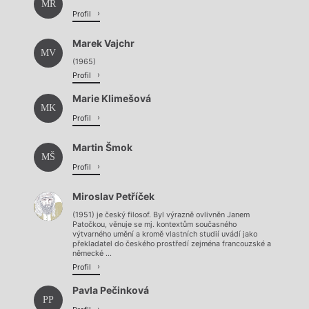
MR
Profil
Marek Vajchr
MV
(1965)
Profil
Marie Klimešová
MK
Profil
Martin Šmok
MŠ
Profil
Miroslav Petříček
(1951) je český filosof. Byl výrazně ovlivněn Janem
Patočkou, věnuje se mj. kontextům současného
výtvarného umění a kromě vlastních studií uvádí jako
překladatel do českého prostředí zejména francouzské a
německé ...
Profil
Pavla Pečinková
PP