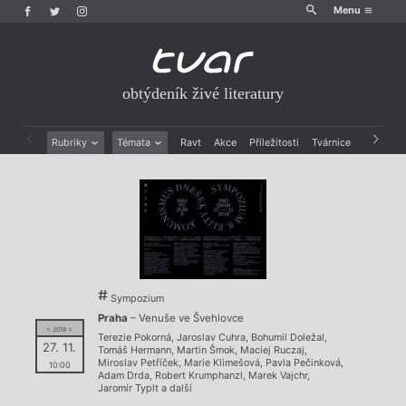
Menu
obtýdeník živé literatury
Rubriky
Témata
Ravt
Akce
Příležitosti
Tvárnice
Archiv
Beletrie
Ženy v katolické literatuře
Drobná publicistika
Právě vychází
Esejistika
Mauzoleum
Recenze a reflexe
Divadlo
Reportáže
Historie kolonialismu
Rozhovory
Dokument
Výroční ceny
Sympozium
Praha
– Venuše ve Švehlovce
= 2018 =
Terezie Pokorná
,
Jaroslav Cuhra
,
Bohumil Doležal
,
27. 11.
Tomáš Hermann
,
Martin Šmok
,
Maciej Ruczaj
,
Miroslav Petříček
,
Marie Klimešová
,
Pavla Pečinková
,
10:00
Adam Drda
,
Robert Krumphanzl
,
Marek Vajchr
,
Jaromír Typlt
a další