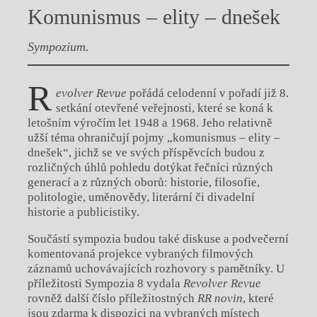
Komunismus – elity – dnešek
Sympozium.
R
evolver Revue
pořádá celodenní v pořadí již 8.
setkání otevřené veřejnosti, které se koná k
letošním výročím let 1948 a 1968. Jeho relativně
užší téma ohraničují pojmy „komunismus – elity –
dnešek“, jichž se ve svých příspěvcích budou z
rozličných úhlů pohledu dotýkat řečníci různých
generací a z různých oborů: historie, filosofie,
politologie, uměnovědy, literární či divadelní
historie a publicistiky.
Součástí sympozia budou také diskuse a podvečerní
komentovaná projekce vybraných filmových
záznamů uchovávajících rozhovory s pamětníky. U
příležitosti Sympozia 8 vydala
Revolver Revue
rovněž další číslo příležitostných
RR novin
, které
jsou zdarma k dispozici na vybraných místech