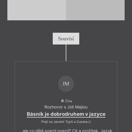
Souvisí
JM
Čína
Rozhovor s Jidi Majiou
Básník je dobrodruhem v jazyce
Ptají se Jaromír Typlt a Zuzana Li
…ale co dělá poezii poezií? Cit a prožitek. Jazyk