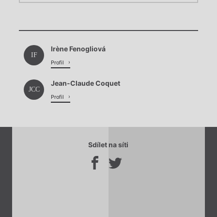
Chviličku.
Chviličku.
Načítá se.
Irène Fenogliová
Načítá se.
IF
Profil
Jean-Claude Coquet
JCC
Profil
Sdílet na síti