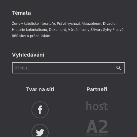
Rozhovor
,
Anketa
,
Celá rubrika
Témata
Ženy v katolické literatuře
,
Právě vychází
,
Mauzoleum
,
Divadlo
,
Historie kolonialismu
,
Dokument
,
Výroční ceny
,
Útvary Sylvy Ficové
,
969 slov o próze
,
Islám
Vyhledávání
Tvar na síti
Partneři