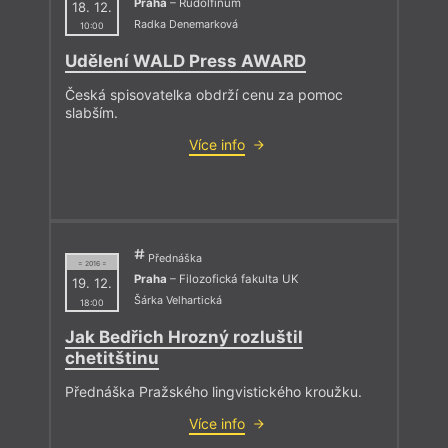
Praha
– Rudolfinum
18. 12.
Radka Denemarková
10:00
Udělení WALD Press AWARD
Česká spisovatelka obdrží cenu za pomoc
slabším.
Více info
Přednáška
= 2016 =
Praha
– Filozofická fakulta UK
19. 12.
Šárka Velhartická
18:00
Jak Bedřich Hrozný rozluštil
chetitštinu
Přednáška Pražského lingvistického kroužku.
Více info