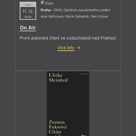
Čtení
= 2016 =
Praha
– DOX, Centrum současného umění
11. 12.
Azar Nafisiová
,
Patrik Ouředník
,
Petr Vizina
16:00
On Air
První autorské čtení ve vzducholodi nad Prahou!
Více info