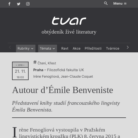
Menu
obtýdeník živé literatury
Rubriky
Témata
Ravt
Akce
Příležitosti
Tvárnice
Archiv
Beletrie
Ženy v katolické literatuře
Čtení, Křest
Drobná publicistika
Právě vychází
= 2016 =
Praha
– Filozofická fakulta UK
Esejistika
Mauzoleum
21. 11.
Irène Fenogliová
,
Jean-Claude Coquet
Recenze a reflexe
Divadlo
18:00
Reportáže
Historie kolonialismu
Autour d’Émile Benveniste
Rozhovory
Dokument
Výroční ceny
Představení knihy studií francouzského lingvisty
Émila Benvenista.
I
rène Fenogliová vystoupila v Pražském
lingvistickém kroužku (PLK) 8. června 2015 a