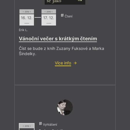
= 2016 =
= 2016 =
Čtení
16. 12.
17. 12.
––––
––––
Erik L.
Vánoční večer s krátkým čtením
Číst se bude z knih Zuzany Fuksové a Marka
Šindelky.
Více info
Vyhlášení
= 2016 =