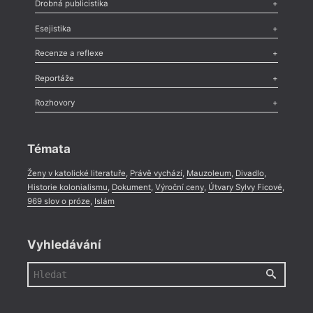
Poezie
,
Próza
,
Dokumenty
,
Drama
,
Celá rubrika
Drobná publicistika
Odlesk
,
Zasláno
,
Nezařazené
,
Novinky v Tvaru
,
Slovo
,
Výročí
,
Esejistika
Nekrolog
,
Glosa
,
Sloupek
,
Pozvánka
,
Literární soutěž
,
Komentář
,
Celá rubrika
Esej
,
Pádlo
,
Úvaha
,
Texty
,
Studie
,
Celá rubrika
Recenze a reflexe
Recenze
,
Dvakrát
,
Horké párky
,
969 slov o próze
,
Reportáže
Méně slov o próze
,
Celá rubrika
Literární zítřky
,
Reportáž
,
Literární život
,
Divadlo
,
Kritický ohlas
,
Rozhovory
Celá rubrika
Rozhovor
,
Anketa
,
Celá rubrika
Témata
Ženy v katolické literatuře
,
Právě vychází
,
Mauzoleum
,
Divadlo
,
Historie kolonialismu
,
Dokument
,
Výroční ceny
,
Útvary Sylvy Ficové
,
969 slov o próze
,
Islám
Vyhledávání