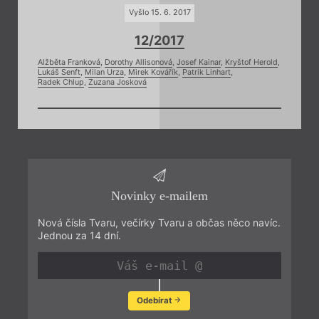
Vyšlo 15. 6. 2017
12/2017
Alžběta Franková
,
Dorothy Allisonová
,
Josef Kainar
,
Kryštof Herold
,
Lukáš Senft
,
Milan Urza
,
Mirek Kovářík
,
Patrik Linhart
,
Radek Chlup
,
Zuzana Josková
Novinky e-mailem
Nová čísla Tvaru, večírky Tvaru a občas něco navíc.
Jednou za 14 dní.
Odebírat