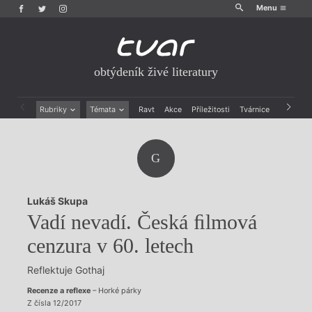
Menu
obtýdeník živé literatury
Rubriky
Témata
Ravt
Akce
Příležitosti
Tvárnice
Archiv
Beletrie
Ženy v katolické literatuře
Drobná publicistika
Právě vychází
G
Esejistika
Mauzoleum
Recenze a reflexe
Divadlo
Reportáže
Historie kolonialismu
Lukáš Skupa
Rozhovory
Dokument
Vadí nevadí. Česká ﬁlmová
Výroční ceny
cenzura v 60. letech
Reflektuje Gothaj
Recenze a reflexe
– Horké párky
Z čísla 12/2017