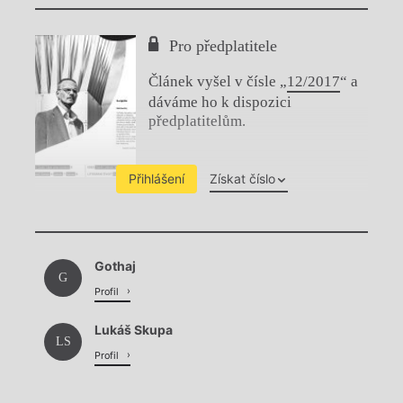
Pro předplatitele
Článek vyšel v čísle „
12/2017
“ a
dáváme ho k dispozici
předplatitelům.
Přihlášení
Získat číslo
Chviličku.
Gothaj
Načítá se.
G
Profil
Lukáš Skupa
LS
Profil