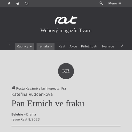
Menu
Webový magazín Tvaru
Rubriky
Témata
Ravt
Akce
Příležitosti
Tvárnice
Archiv
Beletrie
Ženy v katolické literatuře
Drobná publicistika
Právě vychází
Esejistika
Mauzoleum
KR
Recenze a reflexe
Divadlo
Reportáže
Historie kolonialismu
Rozhovory
Dokument
Pocta Kavárně a knihkupectví Fra
Výroční ceny
Kateřina Rudčenková
Pan Ermich ve fraku
Beletrie
– Drama
revue Ravt 8/2023