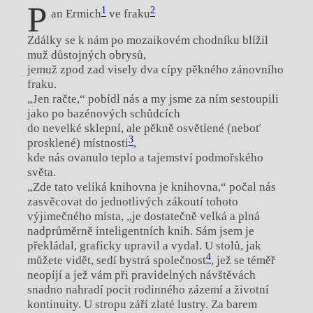
P
1
2
an Ermich
ve fraku
Zdálky se k nám po mozaikovém chodníku blížil
muž důstojných obrysů,
jemuž zpod zad visely dva cípy pěkného zánovního
fraku.
„Jen račte,“ pobídl nás a my jsme za ním sestoupili
jako po bazénových schůdcích
do nevelké sklepní, ale pěkně osvětlené (neboť
3
prosklené) místnosti
,
kde nás ovanulo teplo a tajemství podmořského
světa.
„Zde tato veliká knihovna je knihovna,“ počal nás
zasvěcovat do jednotlivých zákoutí tohoto
výjimečného místa, „je dostatečně velká a plná
nadprůměrně inteligentních knih. Sám jsem je
překládal, graficky upravil a vydal. U stolů, jak
4
můžete vidět, sedí bystrá společnost
, jež se téměř
neopíjí a jež vám při pravidelných návštěvách
snadno nahradí pocit rodinného zázemí a životní
kontinuity. U stropu září zlaté lustry. Za barem