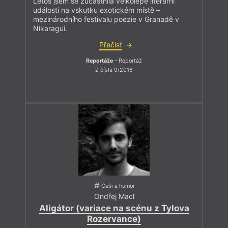
Letos jsem se zúčastnila velkolepé literární
události na vskutku exotickém místě –
mezinárodního festivalu poezie v Granadě v
Nikaragui.
Přečíst
Reportáže
– Reportáž
Z čísla 9/2016
Češi a humor
Ondřej Macl
Aligátor (variace na scénu z Tylova
Rozervance)