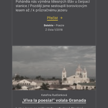
Poháněla nás výměna tělesných šťáv u čerpací
stanice / Později jsme sestoupili borovicovým
lesem až / k průzračnému jezeru
Přečíst
Beletrie
– Poezie
Z čísla 1/2018
Kateřina Rudčenková
„Viva la poesia!“ volala Granada