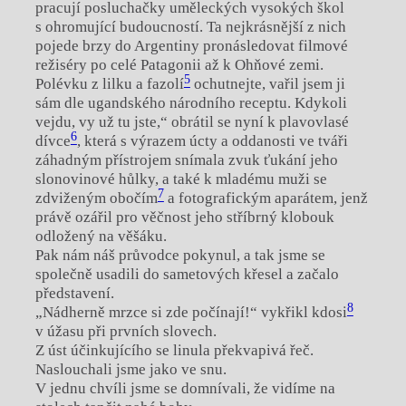
pracují posluchačky uměleckých vysokých škol
s ohromující budoucností. Ta nejkrásnější z nich
pojede brzy do Argentiny pronásledovat filmové
režiséry po celé Patagonii až k Ohňové zemi.
5
Polévku z lilku a fazolí
ochutnejte, vařil jsem ji
sám dle ugandského národního receptu. Kdykoli
vejdu, vy už tu jste,“ obrátil se nyní k plavovlasé
6
dívce
, která s výrazem úcty a oddanosti ve tváři
záhadným přístrojem snímala zvuk ťukání jeho
slonovinové hůlky, a také k mladému muži se
7
zdviženým obočím
a fotografickým aparátem, jenž
právě ozářil pro věčnost jeho stříbrný klobouk
odložený na věšáku.
Pak nám náš průvodce pokynul, a tak jsme se
společně usadili do sametových křesel a začalo
představení.
8
„Nádherně mrzce si zde počínají!“ vykřikl kdosi
v úžasu při prvních slovech.
Z úst účinkujícího se linula překvapivá řeč.
Naslouchali jsme jako ve snu.
V jednu chvíli jsme se domnívali, že vidíme na