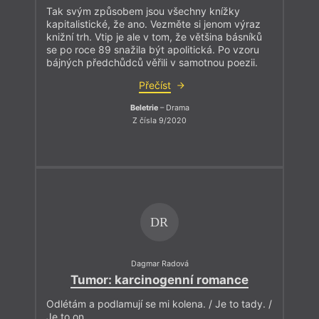
Tak svým způsobem jsou všechny knížky
kapitalistické, že ano. Vezměte si jenom výraz
knižní trh. Vtip je ale v tom, že většina básníků
se po roce 89 snažila být apolitická. Po vzoru
bájných předchůdců věřili v samotnou poezii.
Přečíst
Beletrie
– Drama
Z čísla 9/2020
DR
Dagmar Radová
Tumor: karcinogenní romance
Odlétám a podlamují se mi kolena. / Je to tady. /
Je to on.