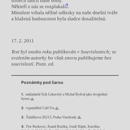
stolech tančit nahé bohy.
9
Někteří z nás se rozplakali
.
Minulost vrhala něžné odlesky na naše dnešní tváře
a blažená budoucnost byla sladce dosažitelná.
17. 2. 2011
Text byl onoho roku publikován v Souvislostech; se
svolením autorky ho však znovu publikujeme bez
souvislostí. Pozn. ed.
Poznámky pod čarou
nakladatelé Erik Lukavský a Michal Rydval jako dvojjediná
bytost
vyparáděné Café Fra
Šafaříkova 202/15, Praha-Vinohrady
Petr Borkovec, Kamil Bouška, Jonáš Hájek, Karolína