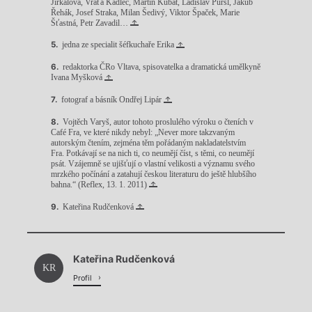
Jirkalová, Vráťa Kadlec, Martin Kubát, Ladislav Puršl, Jakub
Řehák, Josef Straka, Milan Šedivý, Viktor Špaček, Marie
Šťastná, Petr Zavadil…
jedna ze specialit šéfkuchaře Erika
redaktorka ČRo Vltava, spisovatelka a dramatická umělkyně
Ivana Myšková
fotograf a básník Ondřej Lipár
Vojtěch Varyš, autor tohoto proslulého výroku o čteních v
Café Fra, ve které nikdy nebyl: „Never more takzvaným
autorským čtením, zejména těm pořádaným nakladatelstvím
Fra. Potkávají se na nich ti, co neumějí číst, s těmi, co neumějí
psát. Vzájemně se ujišťují o vlastní velikosti a významu svého
mrzkého počínání a zatahují českou literaturu do ještě hlubšího
bahna.“ (Reflex, 13. 1. 2011)
Kateřina Rudčenková
Chviličku.
Kateřina Rudčenková
Načítá se.
KR
Profil