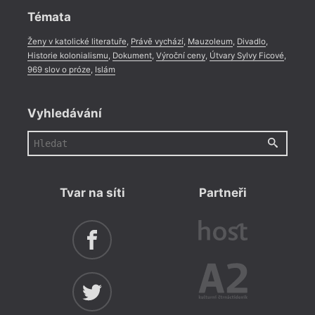
Témata
Ženy v katolické literatuře
,
Právě vychází
,
Mauzoleum
,
Divadlo
,
Historie kolonialismu
,
Dokument
,
Výroční ceny
,
Útvary Sylvy Ficové
,
969 slov o próze
,
Islám
Vyhledávání
Tvar na síti
Partneři