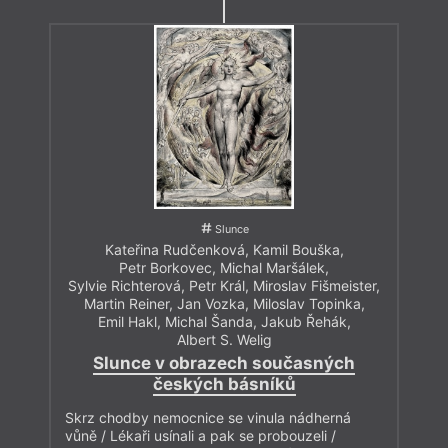
Slunce
Kateřina Rudčenková
,
Kamil Bouška
,
Petr Borkovec
,
Michal Maršálek
,
Sylvie Richterová
,
Petr Král
,
Miroslav Fišmeister
,
Martin Reiner
,
Jan Vozka
,
Miloslav Topinka
,
Emil Hakl
,
Michal Šanda
,
Jakub Řehák
,
Albert S. Welig
Slunce v obrazech současných
českých básníků
Skrz chodby nemocnice se vinula nádherná
vůně / Lékaři usínali a pak se probouzeli /