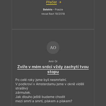
Přečíst
Beletrie
– Poezie
revue Ravt 19/2018
AO
Amir Or
Zvíře v mém srdci vždy zachytí tvou
stopu
Po celé roky jsme byli nesmrtelní.
V podkroví v Amsterdamu jsme v okně viděli
strašlivý
zármutek.
Jak dlouho ještě budeme chodit
mezi smrtí a smrtí, pískem a pískem?