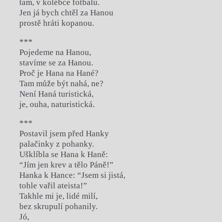
tam, v kolébce fotbalu.
Jen já bych chtěl za Hanou
prostě hráti kopanou.
***
Pojedeme na Hanou,
stavíme se za Hanou.
Proč je Hana na Hané?
Tam může být nahá, ne?
Není Haná turistická,
je, ouha, naturistická.
***
Postavil jsem před Hanky
palačinky z pohanky.
Ušklíbla se Hana k Haně:
“Jím jen krev a tělo Páně!”
Hanka k Hance: “Jsem si jistá,
tohle vařil ateista!”
Takhle mi je, lidé milí,
bez skrupulí pohanily.
Jó,