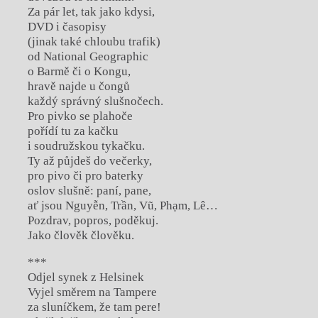
Za pár let, tak jako kdysi,
DVD i časopisy
(jinak také chloubu trafik)
od National Geographic
o Barmě či o Kongu,
hravě najde u čongů
každý správný slušnočech.
Pro pivko se plahoče
pořídí tu za kačku
i soudružskou tykačku.
Ty až půjdeš do večerky,
pro pivo či pro baterky
oslov slušně: paní, pane,
ať jsou Nguyễn, Trần, Vũ, Phạm, Lê…
Pozdrav, popros, poděkuj.
Jako člověk člověku.
***
Odjel synek z Helsinek
Vyjel směrem na Tampere
za sluníčkem, že tam pere!