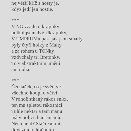
největší kříž s hosty je,
když jedí jen hostie.
***
V NG vzadu u krajinky
potkal jsem dvě Ukrajinky,
V UMPRUMu pak, jak jsou smalty,
byly čtyři holky z Malty
a za rohem u TONky
vzdychaly tři Bretonky.
To v abstraktním umění
ani noha.
***
Čecháček, co je svět, ví:
všechno koupí u větví.
V rohož stkaný rákos snící,
ten mu spletou rákosníci.
Tuhle nektar a tam manu
má v policích u ťamanů.
Něco není? Stačí zmínit,
dovezou to hočimini.