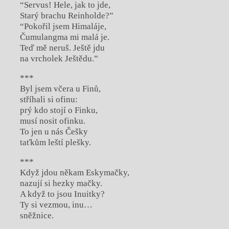
“Servus! Hele, jak to jde,
Starý brachu Reinholde?”
“Pokořil jsem Himaláje,
Čumulangma mi malá je.
Teď mě neruš. Ještě jdu
na vrcholek Ještědu.”
***
Byl jsem včera u Finů,
stříhali si ofinu:
prý kdo stojí o Finku,
musí nosit ofinku.
To jen u nás Češky
taťkům leští plešky.
***
Když jdou někam Eskymačky,
nazují si hezky mačky.
A když to jsou Inuitky?
Ty si vezmou, inu…
sněžnice.