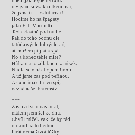
hned, jak dojde na tofu,
my jsme si však celkem jistí,
že jsme ti… to-futuristi!
Hodíme ho na špagety
jako F. T. Marinetti.
Teda vlastně pod nudle.
Pak do toho bodnu dle
tatínkových dobrých rad,
ať mužem jít jíst a spát.
No a konec téhle mise?
Hůlkama to zdlábnem z misek.
Nudle se v nás hopem řinou…
A už jsme zas pod peřinou.
A co máma? Ta jen spí,
nezná naše thaiemství.
***
Zastavil se u nás pirát,
málem jsem šel ke dnu.
Chvíli mlčel. Pak, že by rád
mrknul na tu bednu.
Pirát nemá život těžký,