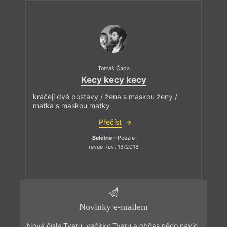
Tomáš Čada
Kecy kecy kecy
kráčejí dvě postavy / žena s maskou ženy /
matka s maskou matky
Přečíst
Beletrie
– Poezie
revue Ravt 18/2018
Novinky e-mailem
Nová čísla Tvaru, večírky Tvaru a občas něco navíc.