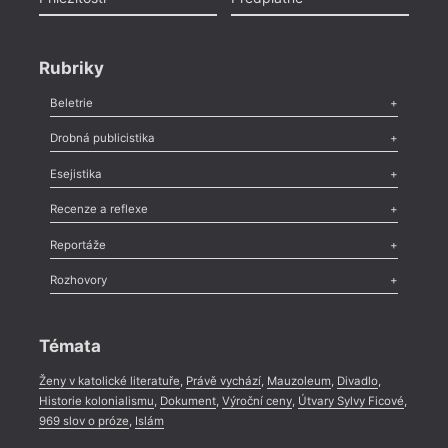
Rubriky
Beletrie
Poezie
,
Próza
,
Dokumenty
,
Drama
,
Celá rubrika
Drobná publicistika
Odlesk
,
Zasláno
,
Nezařazené
,
Novinky v Tvaru
,
Slovo
,
Výročí
,
Esejistika
Nekrolog
,
Glosa
,
Sloupek
,
Pozvánka
,
Literární soutěž
,
Komentář
,
Celá rubrika
Esej
,
Pádlo
,
Úvaha
,
Texty
,
Studie
,
Celá rubrika
Recenze a reflexe
Recenze
,
Dvakrát
,
Horké párky
,
969 slov o próze
,
Reportáže
Méně slov o próze
,
Celá rubrika
Literární zítřky
,
Reportáž
,
Literární život
,
Divadlo
,
Kritický ohlas
,
Rozhovory
Celá rubrika
Rozhovor
,
Anketa
,
Celá rubrika
Témata
Ženy v katolické literatuře
,
Právě vychází
,
Mauzoleum
,
Divadlo
,
Historie kolonialismu
,
Dokument
,
Výroční ceny
,
Útvary Sylvy Ficové
,
969 slov o próze
,
Islám