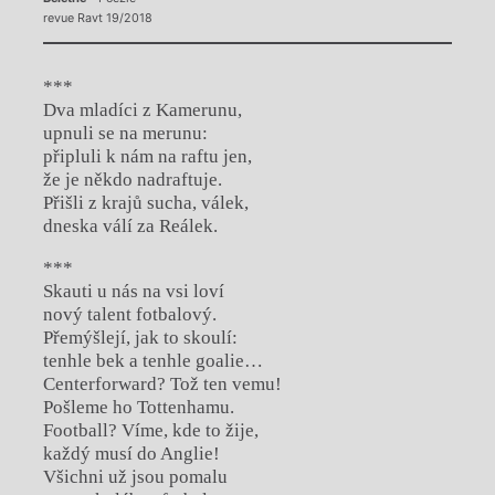
revue Ravt 19/2018
***
Dva mladíci z Kamerunu,
upnuli se na merunu:
připluli k nám na raftu jen,
že je někdo nadraftuje.
Přišli z krajů sucha, válek,
dneska válí za Reálek.
***
Skauti u nás na vsi loví
nový talent fotbalový.
Přemýšlejí, jak to skoulí:
tenhle bek a tenhle goalie…
Centerforward? Tož ten vemu!
Pošleme ho Tottenhamu.
Football? Víme, kde to žije,
každý musí do Anglie!
Všichni už jsou pomalu