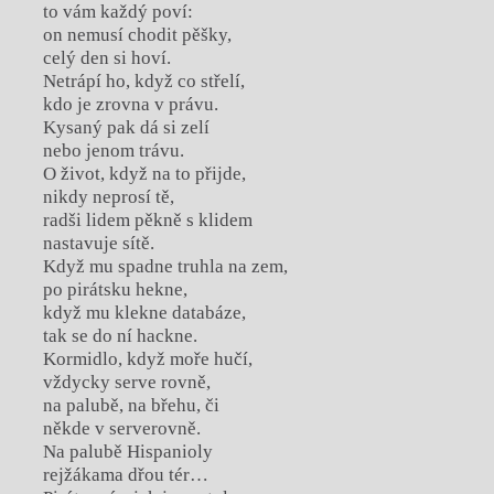
to vám každý poví:
on nemusí chodit pěšky,
celý den si hoví.
Netrápí ho, když co střelí,
kdo je zrovna v právu.
Kysaný pak dá si zelí
nebo jenom trávu.
O život, když na to přijde,
nikdy neprosí tě,
radši lidem pěkně s klidem
nastavuje sítě.
Když mu spadne truhla na zem,
po pirátsku hekne,
když mu klekne databáze,
tak se do ní hackne.
Kormidlo, když moře hučí,
vždycky serve rovně,
na palubě, na břehu, či
někde v serverovně.
Na palubě Hispanioly
rejžákama dřou tér…