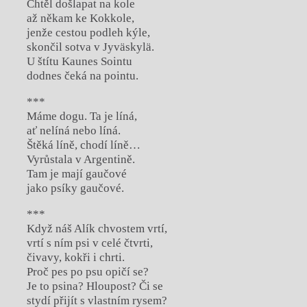
Chtěl došlapat na kole
až někam ke Kokkole,
jenže cestou podleh kýle,
skončil sotva v Jyväskylä.
U štítu Kaunes Sointu
dodnes čeká na pointu.
***
Máme dogu. Ta je líná,
ať nelíná nebo líná.
Štěká líně, chodí líně…
Vyrůstala v Argentině.
Tam je mají gaučové
jako psíky gaučové.
***
Když náš Alík chvostem vrtí,
vrtí s ním psi v celé čtvrti,
čivavy, kokři i chrti.
Proč pes po psu opičí se?
Je to psina? Hloupost? Či se
stydí přijít s vlastním rysem?