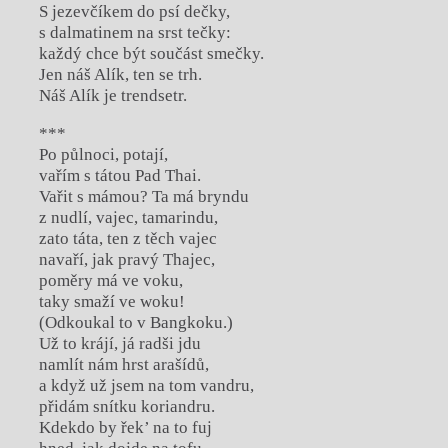
S jezevčíkem do psí dečky,
s dalmatinem na srst tečky:
každý chce být součást smečky.
Jen náš Alík, ten se trh.
Náš Alík je trendsetr.
***
Po půlnoci, potají,
vařím s tátou Pad Thai.
Vařit s mámou? Ta má bryndu
z nudlí, vajec, tamarindu,
zato táta, ten z těch vajec
navaří, jak pravý Thajec,
poměry má ve voku,
taky smaží ve woku!
(Odkoukal to v Bangkoku.)
Už to krájí, já radši jdu
namlít nám hrst arašídů,
a když už jsem na tom vandru,
přidám snítku koriandru.
Kdekdo by řek’ na to fuj