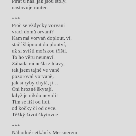
Pirát u nás, jak jsou stoly,
nastavuje router.
***
Proč se vždycky vorvani
vrací domů orvaní?
Kam má vorvaň doplout, ví,
stačí šlápnout do ploutví,
už si sviští mořskou tříští.
To ho věru neunaví.
Záhada mi nešla z hlavy,
tak jsem tajně ve vaně
pozoroval vorvaně,
jak si ryby chytá, jí…
Oni hrozně škytají,
když je nikdo nevidí!
Tím se liší od lidí,
od kočky či od ovce.
Těžký život škytovce.
***
Náhodné setkání s Messnerem