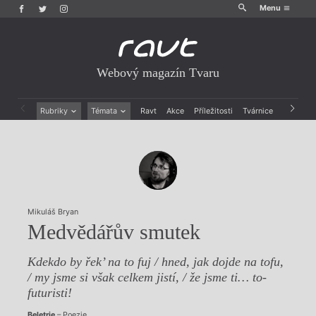
Menu
Webový magazín Tvaru
Rubriky
Témata
Ravt
Akce
Příležitosti
Tvárnice
Archiv
Beletrie
Ženy v katolické literatuře
Drobná publicistika
Právě vychází
Esejistika
Mauzoleum
Recenze a reflexe
Divadlo
Reportáže
Historie kolonialismu
Rozhovory
Dokument
Mikuláš Bryan
Výroční ceny
Medvědářův smutek
Kdekdo by řek’ na to fuj / hned, jak dojde na tofu,
/ my jsme si však celkem jistí, / že jsme ti… to-
futuristi!
Beletrie
– Poezie