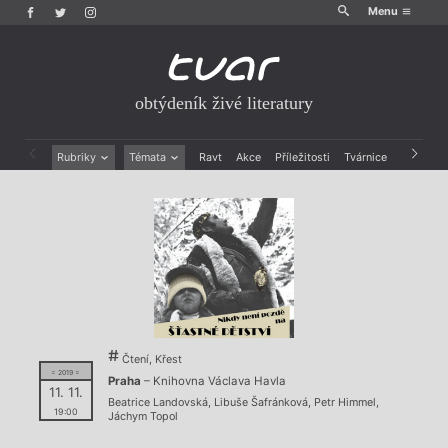
Menu
obtýdeník živé literatury
Rubriky
Témata
Ravt
Akce
Příležitosti
Tvárnice
Archiv
Beletrie
Ženy v katolické literatuře
Drobná publicistika
Právě vychází
Esejistika
Mauzoleum
Recenze a reflexe
Divadlo
Reportáže
Historie kolonialismu
Rozhovory
Dokument
Výroční ceny
Čtení, Křest
= 2019 =
Praha
– Knihovna Václava Havla
11. 11.
Beatrice Landovská
,
Libuše Šafránková
,
Petr Himmel
,
19:00
Jáchym Topol