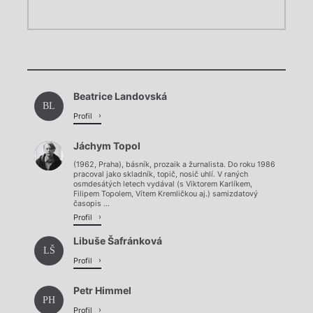
Chviličku.
Chviličku.
Načítá se.
Beatrice Landovská
Načítá se.
BL
Profil
Jáchym Topol
(1962, Praha), básník, prozaik a žurnalista. Do roku 1986
pracoval jako skladník, topič, nosič uhlí. V raných
osmdesátých letech vydával (s Viktorem Karlíkem,
Filipem Topolem, Vítem Kremličkou aj.) samizdatový
časopis ...
Profil
Libuše Šafránková
LŠ
Profil
Petr Himmel
PH
Profil