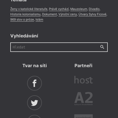
Ženy v katolické literatuře
,
Právě vychází
,
Mauzoleum
,
Divadlo
,
Historie kolonialismu
,
Dokument
,
Výroční ceny
,
Útvary Sylvy Ficové
,
969 slov o próze
,
Islám
Vyhledávání
Tvar na síti
Partneři