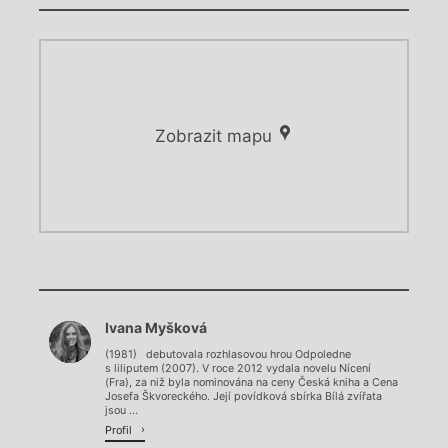
Zobrazit mapu
Chviličku.
Chviličku.
Načítá se.
Ivana Myšková
Načítá se.
(1981) debutovala rozhlasovou hrou Odpoledne
s liliputem (2007). V roce 2012 vydala novelu Nícení
(Fra), za niž byla nominována na ceny Česká kniha a Cena
Josefa Škvoreckého. Její povídková sbírka Bílá zvířata
jsou ...
Profil