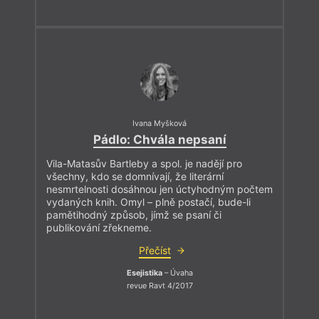
Ivana Myšková
Pádlo: Chvála nepsaní
Vila-Matasův Bartleby a spol. je nadějí pro
všechny, kdo se domnívají, že literární
nesmrtelnosti dosáhnou jen úctyhodným počtem
vydaných knih. Omyl – plně postačí, bude-li
pamětihodný způsob, jímž se psaní či
publikování zřekneme.
Přečíst
Esejistika
– Úvaha
revue Ravt 4/2017