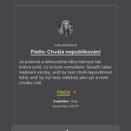
Ivana Myšková
Pádlo: Chvála nepublikování
Je podivné a lehkovážné něco tisknout tak
krátce poté, co to bylo vymyšleno. Spustit celou
mašinerii výroby, aniž by text chvíli nepovšimnut
ležel, aniž by byl tedy odleželý jako sýr a mohl
chvilku zrát.
Přečíst
Esejistika
– Esej
revue Ravt 1/2017