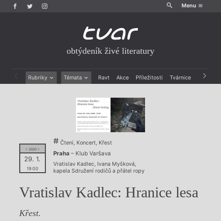
Menu
obtýdeník živé literatury
Rubriky
Témata
Ravt
Akce
Příležitosti
Tvárnice
Archiv
Beletrie
Ženy v katolické literatuře
Drobná publicistika
Právě vychází
Esejistika
Mauzoleum
Recenze a reflexe
Divadlo
Reportáže
Historie kolonialismu
Čtení, Koncert, Křest
Rozhovory
Dokument
= 2020 =
Praha
– Klub Varšava
Výroční ceny
29. 1.
Vratislav Kadlec
,
Ivana Myšková
,
19:00
kapela Sdružení rodičů a přátel ropy
Vratislav Kadlec: Hranice lesa
Křest.