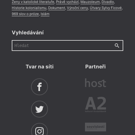
Ženy v katolické literatuře
,
Právě vychází
,
Mauzoleum
,
Divadlo
,
Historie kolonialismu
,
Dokument
,
Výroční ceny
,
Útvary Sylvy Ficové
,
969 slov o próze
,
Islám
Vyhledávání
Tvar na síti
Partneři