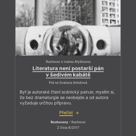
Rozhovor s Ivanou Myškovou
Literatura není postarší pán
v šedivém kabátě
Ptá se Svatava Antošová
Byť je autorské čtení scénický patvar, myslím si,
že bez dramaturgie se neobejde a od autora
vyžaduje určitou přípravu.
Přečíst
Rozhovory
– Rozhovor
Z čísla 8/2017