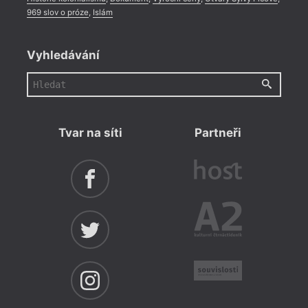
969 slov o próze
,
Islám
Vyhledávání
Tvar na síti
Partneři