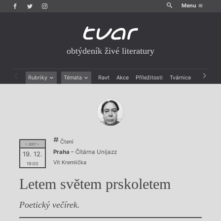
Menu
obtýdeník živé literatury
Rubriky
Témata
Ravt
Akce
Příležitosti
Tvárnice
Archiv
Beletrie
Ženy v katolické literatuře
Drobná publicistika
Právě vychází
Esejistika
Mauzoleum
Recenze a reflexe
Divadlo
Reportáže
Historie kolonialismu
Čtení
Rozhovory
Dokument
= 2017 =
Praha
– Čítárna Unijazz
19. 12.
Výroční ceny
Vít Kremlička
19:00
Letem světem prskoletem
Poetický večírek.