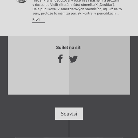
(1962, Praha) debutoval v roce 1981 básněmi a prózami
v časopise Violit (literární část sborníku X „Desítka“).
Dále publikoval v samizdatových sbornících, mj. Už na to
seru, protože to mám za pár, 9x kontra, v periodikách ...
Profil
Sdílet na síti
Souvisí