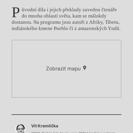
P
ůvodní díla i jejich překlady zavedou čtenáře
do mnoha oblastí světa, kam se málokdy
dostanou. Na programu jsou autoři z Afriky, Tibetu,
indiánského kmene Pueblo či z amazonských Yndů.
Zobrazit mapu
Chviličku.
Chviličku.
Načítá se.
Vít Kremlička
Načítá se.