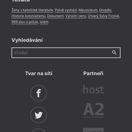
Ženy v katolické literatuře
,
Právě vychází
,
Mauzoleum
,
Divadlo
,
Historie kolonialismu
,
Dokument
,
Výroční ceny
,
Útvary Sylvy Ficové
,
969 slov o próze
,
Islám
Vyhledávání
Tvar na síti
Partneři