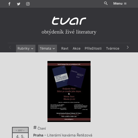
Menu
obtýdeník živé literatury
Rubriky
Témata
Ravt
Akce
Příležitosti
Tvárnice
Archiv
Beletrie
Ženy v katolické literatuře
Drobná publicistika
Právě vychází
Esejistika
Mauzoleum
Recenze a reflexe
Divadlo
Reportáže
Historie kolonialismu
Rozhovory
Dokument
Výroční ceny
Čtení
= 2017 =
Praha
– Literární kavárna Řetězová
4. 5.