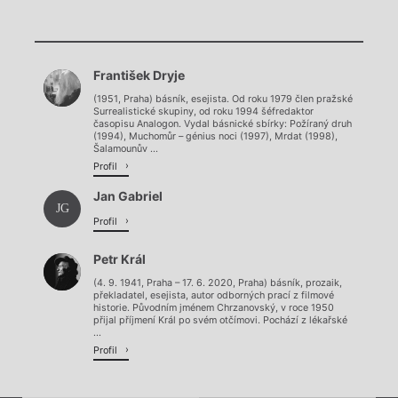
Chviličku.
Chviličku.
Načítá se.
František Dryje
Načítá se.
(1951, Praha) básník, esejista. Od roku 1979 člen pražské
Surrealistické skupiny, od roku 1994 šéfredaktor
časopisu Analogon. Vydal básnické sbírky: Požíraný druh
(1994), Muchomůr – génius noci (1997), Mrdat (1998),
Šalamounův ...
Profil
Jan Gabriel
JG
Profil
Petr Král
(4. 9. 1941, Praha – 17. 6. 2020, Praha) básník, prozaik,
překladatel, esejista, autor odborných prací z filmové
historie. Původním jménem Chrzanovský, v roce 1950
přijal příjmení Král po svém otčímovi. Pochází z lékařské
...
Profil