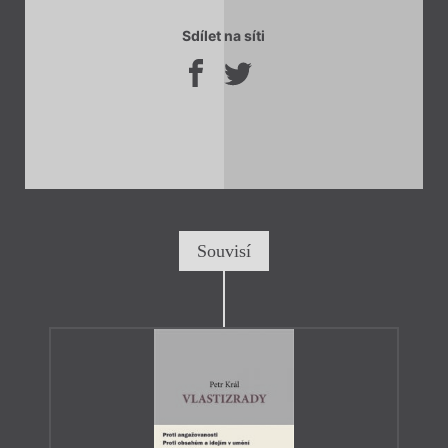
Sdílet na síti
Souvisí