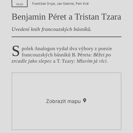
František Dryje
,
Jan Gabriel
,
Petr Král
19:00
Benjamin Péret a Tristan Tzara
Uvedení knih francouzských básníků.
S
polek Analogon vydal dva výbory z poezie
francouzských básníků B. Péreta:
Běžet po
zrcadle jako slepec
a T. Tzary:
Mluvím já vlci.
Zobrazit mapu