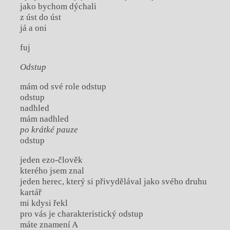
jako bychom dýchali
z úst do úst
já a oni
fuj
Odstup
mám od své role odstup
odstup
nadhled
mám nadhled
po krátké pauze
odstup
jeden ezo-člověk
kterého jsem znal
jeden herec, který si přivydělával jako svého druhu
kartář
mi kdysi řekl
pro vás je charakteristický odstup
máte znamení A