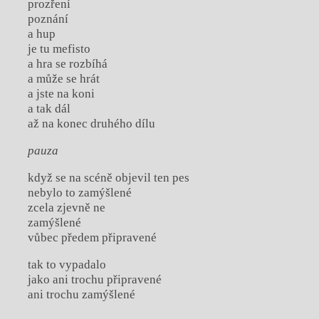
prozření
poznání
a hup
je tu mefisto
a hra se rozbíhá
a může se hrát
a jste na koni
a tak dál
až na konec druhého dílu
pauza
když se na scéně objevil ten pes
nebylo to zamýšlené
zcela zjevně ne
zamýšlené
vůbec předem připravené
tak to vypadalo
jako ani trochu připravené
ani trochu zamýšlené