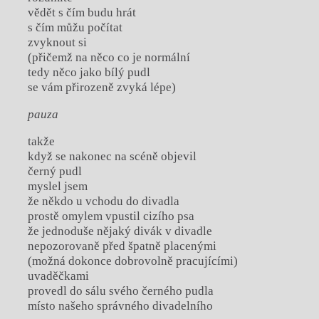
vědět s čím budu hrát
s čím můžu počítat
zvyknout si
(přičemž na něco co je normální
tedy něco jako bílý pudl
se vám přirozeně zvyká lépe)
pauza
takže
když se nakonec na scéně objevil
černý pudl
myslel jsem
že někdo u vchodu do divadla
prostě omylem vpustil cizího psa
že jednoduše nějaký divák v divadle
nepozorovaně před špatně placenými
(možná dokonce dobrovolně pracujícími)
uvaděčkami
provedl do sálu svého černého pudla
místo našeho správného divadelního