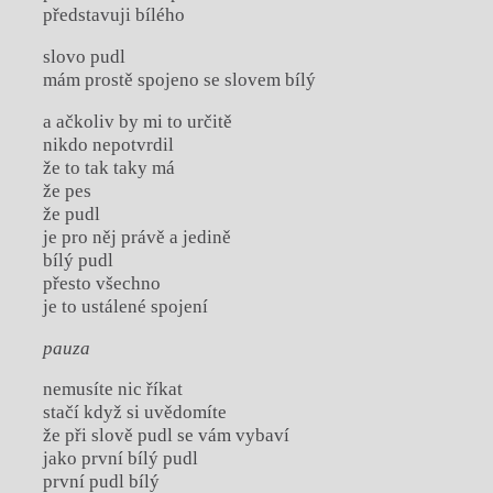
představuji bílého
slovo pudl
mám prostě spojeno se slovem bílý
a ačkoliv by mi to určitě
nikdo nepotvrdil
že to tak taky má
že pes
že pudl
je pro něj právě a jedině
bílý pudl
přesto všechno
je to ustálené spojení
pauza
nemusíte nic říkat
stačí když si uvědomíte
že při slově pudl se vám vybaví
jako první bílý pudl
první pudl bílý