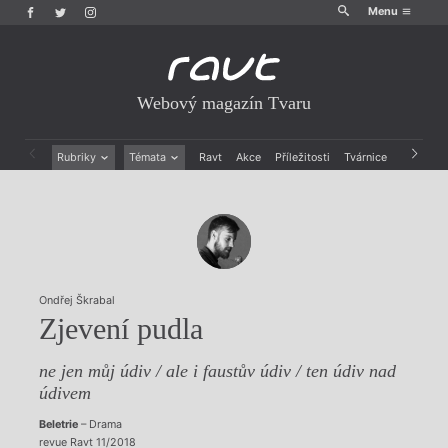
Menu
Webový magazín Tvaru
Rubriky
Témata
Ravt
Akce
Příležitosti
Tvárnice
Archiv
Beletrie
Ženy v katolické literatuře
Drobná publicistika
Právě vychází
Esejistika
Mauzoleum
Recenze a reflexe
Divadlo
Reportáže
Historie kolonialismu
Rozhovory
Dokument
Ondřej Škrabal
Výroční ceny
Zjevení pudla
ne jen můj údiv / ale i faustův údiv / ten údiv nad
údivem
Beletrie
– Drama
revue Ravt 11/2018