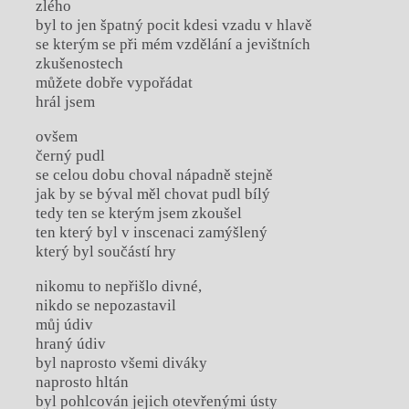
zlého
byl to jen špatný pocit kdesi vzadu v hlavě
se kterým se při mém vzdělání a jevištních
zkušenostech
můžete dobře vypořádat
hrál jsem
ovšem
černý pudl
se celou dobu choval nápadně stejně
jak by se býval měl chovat pudl bílý
tedy ten se kterým jsem zkoušel
ten který byl v inscenaci zamýšlený
který byl součástí hry
nikomu to nepřišlo divné,
nikdo se nepozastavil
můj údiv
hraný údiv
byl naprosto všemi diváky
naprosto hltán
byl pohlcován jejich otevřenými ústy