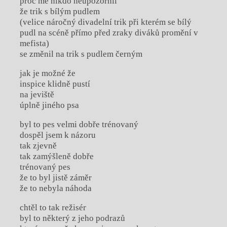
proč mě nikdo neupozornil
že trik s bílým pudlem
(velice náročný divadelní trik při kterém se bílý
pudl na scéně přímo před zraky diváků promění v
mefista)
se změnil na trik s pudlem černým
jak je možné že
inspice klidně pustí
na jeviště
úplně jiného psa
byl to pes velmi dobře trénovaný
dospěl jsem k názoru
tak zjevně
tak zamýšleně dobře
trénovaný pes
že to byl jistě záměr
že to nebyla náhoda
chtěl to tak režisér
byl to některý z jeho podrazů