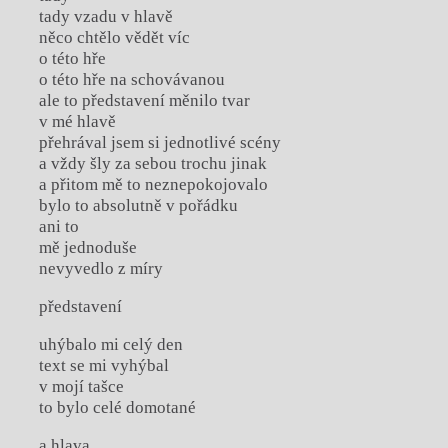
tady vzadu v hlavě
něco chtělo vědět víc
o této hře
o této hře na schovávanou
ale to představení měnilo tvar
v mé hlavě
přehrával jsem si jednotlivé scény
a vždy šly za sebou trochu jinak
a přitom mě to neznepokojovalo
bylo to absolutně v pořádku
ani to
mě jednoduše
nevyvedlo z míry
představení
uhýbalo mi celý den
text se mi vyhýbal
v mojí tašce
to bylo celé domotané
a hlava