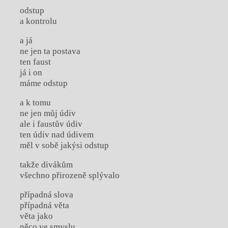
odstup
a kontrolu
a já
ne jen ta postava
ten faust
já i on
máme odstup
a k tomu
ne jen můj údiv
ale i faustův údiv
ten údiv nad údivem
měl v sobě jakýsi odstup
takže divákům
všechno přirozeně splývalo
případná slova
případná věta
věta jako
něco ve smyslu