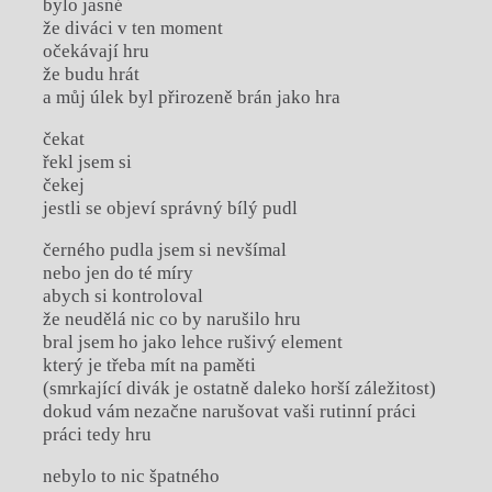
bylo jasné
že diváci v ten moment
očekávají hru
že budu hrát
a můj úlek byl přirozeně brán jako hra
čekat
řekl jsem si
čekej
jestli se objeví správný bílý pudl
černého pudla jsem si nevšímal
nebo jen do té míry
abych si kontroloval
že neudělá nic co by narušilo hru
bral jsem ho jako lehce rušivý element
který je třeba mít na paměti
(smrkající divák je ostatně daleko horší záležitost)
dokud vám nezačne narušovat vaši rutinní práci
práci tedy hru
nebylo to nic špatného