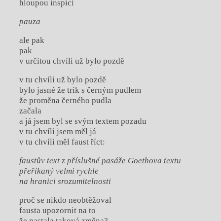
hloupou inspici
pauza
ale pak
pak
v určitou chvíli už bylo pozdě
v tu chvíli už bylo pozdě
bylo jasné že trik s černým pudlem
že proměna černého pudla
začala
a já jsem byl se svým textem pozadu
v tu chvíli jsem měl já
v tu chvíli měl faust říct:
faustův text z příslušné pasáže Goethova textu
přeříkaný velmi rychle
na hranici srozumitelnosti
proč se nikdo neobtěžoval
fausta upozornit na to
že nastala taková změna?