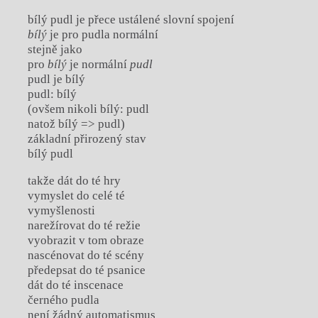
bílý pudl je přece ustálené slovní spojení
bílý
je pro pudla normální
stejně jako
pro
bílý
je normální
pudl
pudl je bílý
pudl: bílý
(ovšem nikoli bílý: pudl
natož bílý => pudl)
základní přirozený stav
bílý pudl
takže dát do té hry
vymyslet do celé té
vymyšlenosti
narežírovat do té režie
vyobrazit v tom obraze
nascénovat do té scény
předepsat do té psanice
dát do té inscenace
černého pudla
není žádný automatismus