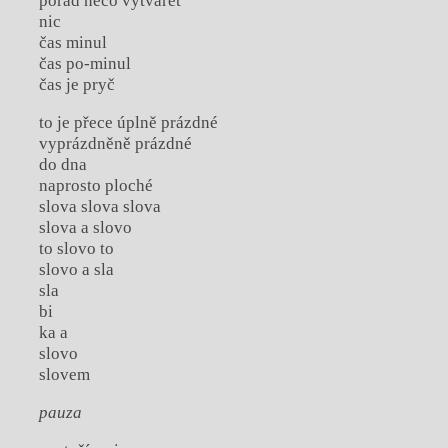
pořád něco vytvářet
nic
čas minul
čas po-minul
čas je pryč
to je přece úplně prázdné
vyprázdněně prázdné
do dna
naprosto ploché
slova slova slova
slova a slovo
to slovo to
slovo a sla
sla
bi
ka a
slovo
slovem
pauza