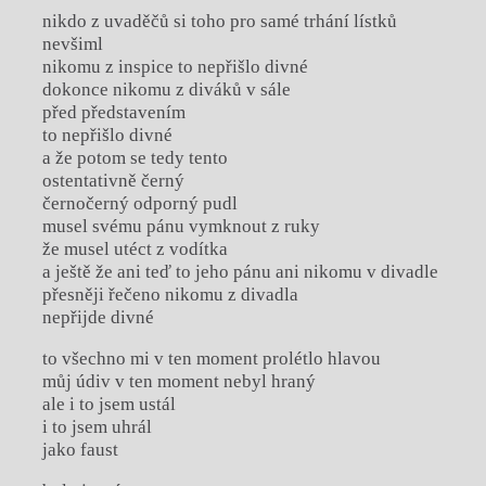
nikdo z uvaděčů si toho pro samé trhání lístků
nevšiml
nikomu z inspice to nepřišlo divné
dokonce nikomu z diváků v sále
před představením
to nepřišlo divné
a že potom se tedy tento
ostentativně černý
černočerný odporný pudl
musel svému pánu vymknout z ruky
že musel utéct z vodítka
a ještě že ani teď to jeho pánu ani nikomu v divadle
přesněji řečeno nikomu z divadla
nepřijde divné
to všechno mi v ten moment prolétlo hlavou
můj údiv v ten moment nebyl hraný
ale i to jsem ustál
i to jsem uhrál
jako faust