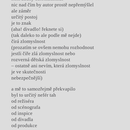
nic nad čím by autor prostě nepřemýšlel
ale záměr
určitý postoj
je to znak
(aha! divadlo! řeknete si)
(tak daleko to ale podle mě nejde)
čirá zlomyslnost
(prozatím se ovšem nemohu rozhodnout
jestli čiře zlá zlomyslnost nebo
rozverná dětská zlomyslnost
– ostatně ani nevím, která zlomyslnost
je ve skutečnosti
nebezpečnější)
a mě to samozřejmě překvapilo
byl to určitý nefér tah
od režiséra
od scénografa
od inspice
od divadla
od produkce