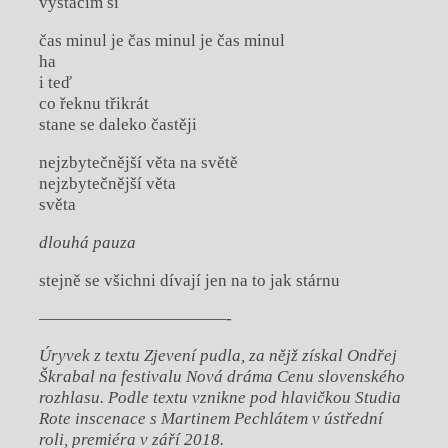
vystačím si
čas minul je čas minul je čas minul
ha
i teď
co řeknu třikrát
stane se daleko častěji
nejzbytečnější věta na světě
nejzbytečnější věta
světa
dlouhá pauza
stejně se všichni dívají jen na to jak stárnu
———————————-
Úryvek z textu Zjevení pudla, za nějž získal Ondřej
Škrabal na festivalu Nová dráma Cenu slovenského
rozhlasu. Podle textu vznikne pod hlavičkou Studia
Rote inscenace s Martinem Pechlátem v ústřední
roli, premiéra v září 2018.