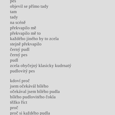
pes
objevil se přímo tady
tam
tady
na scéně
překvapilo mě
překvapilo mě to
každého jiného by to zcela
stejně překvapilo
černý pudl
černý pes
pudl
zcela obyčejný klasicky kudrnatý
pudlovitý pes
kdoví proč
jsem očekávál bílého
očekával jsem bílého pudla
bílého pudlovitého čokla
těžko říct
proč
proč si každého pudla