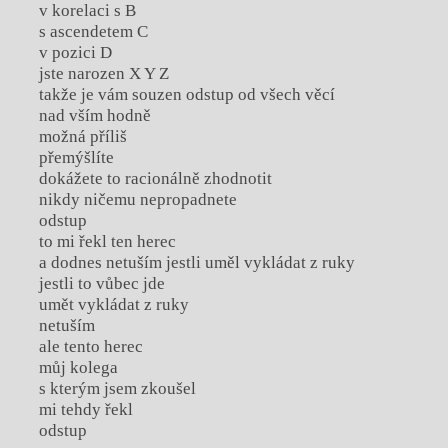
v korelaci s B
s ascendetem C
v pozici D
jste narozen X Y Z
takže je vám souzen odstup od všech věcí
nad vším hodně
možná příliš
přemýšlíte
dokážete to racionálně zhodnotit
nikdy ničemu nepropadnete
odstup
to mi řekl ten herec
a dodnes netuším jestli uměl vykládat z ruky
jestli to vůbec jde
umět vykládat z ruky
netuším
ale tento herec
můj kolega
s kterým jsem zkoušel
mi tehdy řekl
odstup