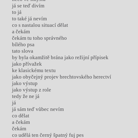
já se teď divím
to já
to také já nevím
co s nastalou situací dělat
a čekám
čekám tu toho správného
bílého psa
tato slova
by byla okamžitě brána jako režijní přípisek
jako přívažek
ke klasickému textu
jako obyčejný projev brechtovského herectví
jako výstup
jako výstup z role
tedy že ne já
já
já sám teď vůbec nevím
co dělat
a čekám
čekám
co udělá ten černý špatný fuj pes