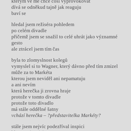
kterým ve mě chce cosi vyprovokovat
dívá se odněkud tajně jak reaguju
baví se
hledal jsem režiséra pohledem
po celém divadle
přičemž jsem se snažil to celé uhrát jako významné
gesto
ale ztrácel jsem tím čas
byla to zlomyslnost kolegů
vymyslel si to Wagner, který dávno před tím zmizel
může za to Markéta
kterou jsem neviděl ani nepamatuju
a ani nevím
která herečka ji zrovna hraje
protože v tomto divadle
protože toto divadlo
má stále oddělné šatny
vchází herečka – ?představitelka Markéty?
stále jsem nejvíc podezříval inspici