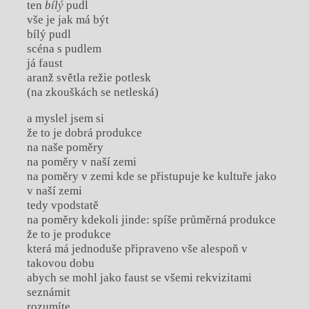
ten
bílý
pudl
vše je jak má být
bílý pudl
scéna s pudlem
já faust
aranž světla režie potlesk
(na zkouškách se netleská)
a myslel jsem si
že to je dobrá produkce
na naše poměry
na poměry v naší zemi
na poměry v zemi kde se přistupuje ke kultuře jako
v naší zemi
tedy vpodstatě
na poměry kdekoli jinde: spíše průměrná produkce
že to je produkce
která má jednoduše připraveno vše alespoň v
takovou dobu
abych se mohl jako faust se všemi rekvizitami
seznámit
rozumíte