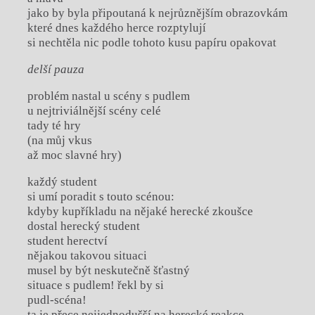
jako by byla připoutaná k nejrůznějším obrazovkám
které dnes každého herce rozptylují
si nechtěla nic podle tohoto kusu papíru opakovat
delší pauza
problém nastal u scény s pudlem
u nejtriviálnější scény celé
tady té hry
(na můj vkus
až moc slavné hry)
každý student
si umí poradit s touto scénou:
kdyby kupříkladu na nějaké herecké zkoušce
dostal herecký student
student herectví
nějakou takovou situaci
musel by být neskutečně šťastný
situace s pudlem! řekl by si
pudl-scéna!
ta je přece nejjednodušší na herecké reakce