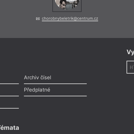
chorobnybeletrik@centrum.cz
Vy
Archiv čísel
Předplatné
Témata