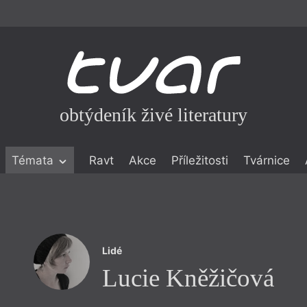
obtýdeník živé literatury
Témata
Ravt
Akce
Příležitosti
Tvárnice
ické literatuře
icistika
zí
Lidé
eflexe
Lucie Kněžičová
onialismu