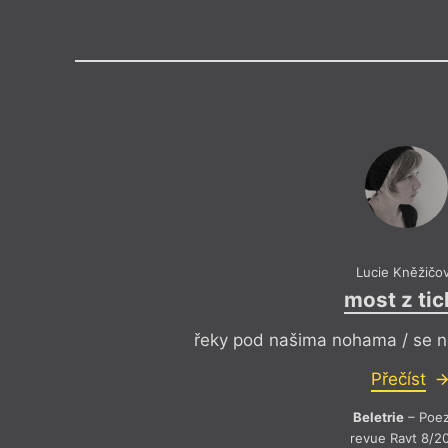
Výroční cen
Medailon
(1982, Brno) vystudovala geogra
pracuje na Akademii věd, kde 
přírody a krajiny. Má ráda opuš
zahrady a hřbitovy. Příležitostn
webových literárních portálech.
Lucie Kněžičo
most z ti
řeky pod našima nohama / se nep
Přečíst
Beletrie
– Poez
revue Ravt 8/2