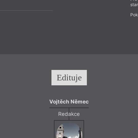
sta
Pok
Edituje
Vojtěch Němec
Redakce