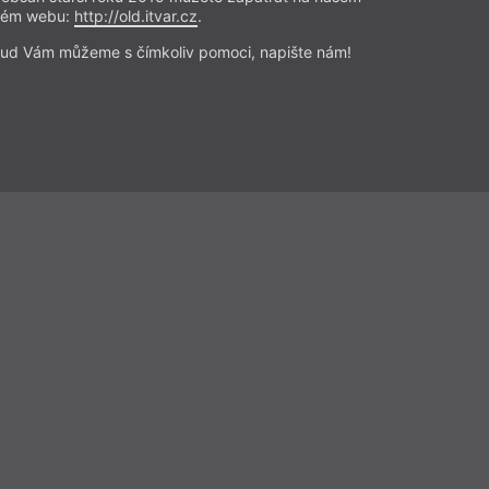
rém webu:
http://old.itvar.cz
.
ud Vám můžeme s čímkoliv pomoci, napište nám!