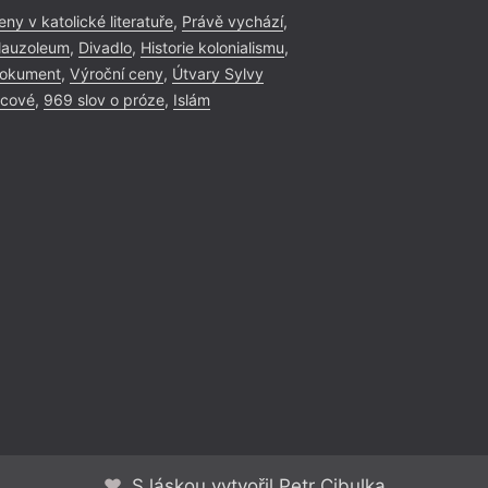
eny v katolické literatuře
,
Právě vychází
,
auzoleum
,
Divadlo
,
Historie kolonialismu
,
okument
,
Výroční ceny
,
Útvary Sylvy
icové
,
969 slov o próze
,
Islám
S láskou vytvořil Petr Cibulka