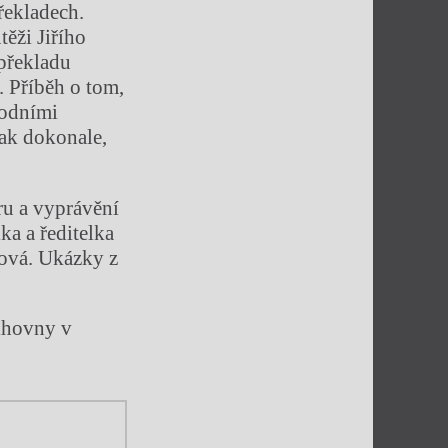
překladech.
těži Jiřího
překladu
. Příběh o tom,
vodními
 tak dokonale,
ru a vyprávění
a a ředitelka
ová. Ukázky z
.
ihovny v