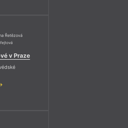
rna Řetězová
afejtová
vé v Praze
švédské