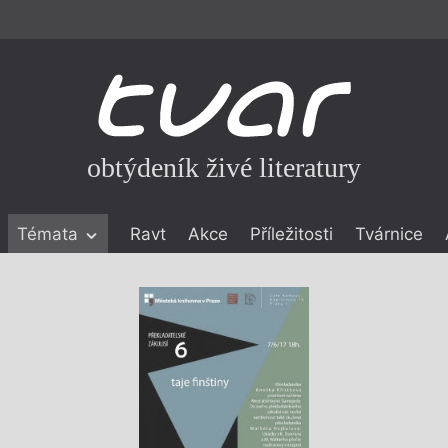
obtýdeník živé literatury
Témata
Ravt
Akce
Příležitosti
Tvárnice
ické literatuře
icistika
zí
eflexe
onialismu