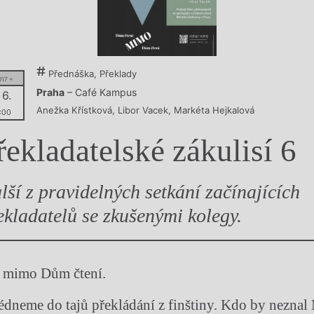
y
Přednáška, Překlady
017 =
Praha
– Café Kampus
 6.
Anežka Křístková
,
Libor Vacek
,
Markéta Hejkalová
:00
řekladatelské zákulisí 6
lší z pravidelných setkání začínajících
ekladatelů se zkušenými kolegy.
í mimo Dům čtení.
édneme do tajů překládání z finštiny. Kdo by neznal