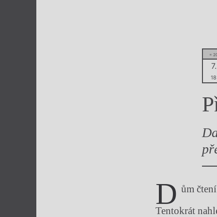
Výroční cen
= 2
7.
18
P
Da
př
D
ům čten
Tentokrát nahl