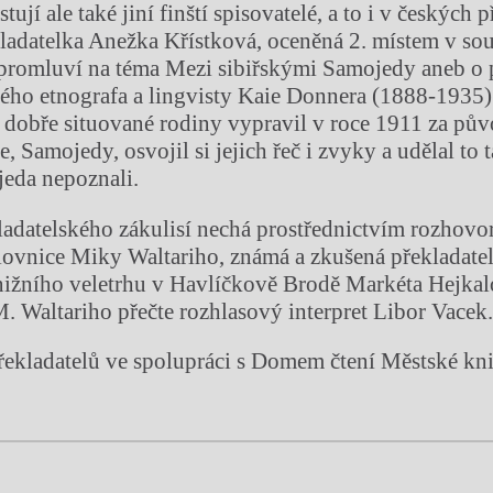
tují ale také jiní finští spisovatelé, a to i v českých 
kladatelka Anežka Křístková, oceněná 2. místem v sou
promluví na téma Mezi sibiřskými Samojedy aneb o 
kého etnografa a lingvisty Kaie Donnera (1888-1935)
z dobře situované rodiny vypravil v roce 1911 za pů
e, Samojedy, osvojil si jejich řeč i zvyky a udělal to
eda nepoznali.
adatelského zákulisí nechá prostřednictvím rozhovo
ovnice Miky Waltariho, známá a zkušená překladatelk
ižního veletrhu v Havlíčkově Brodě Markéta Hejkal
. Waltariho přečte rozhlasový interpret Libor Vacek
řekladatelů ve spolupráci s Domem čtení Městské kn