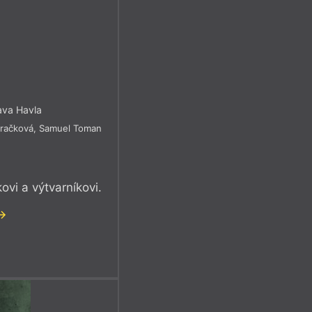
ava Havla
dračková
,
Samuel Toman
vi a výtvarníkovi.