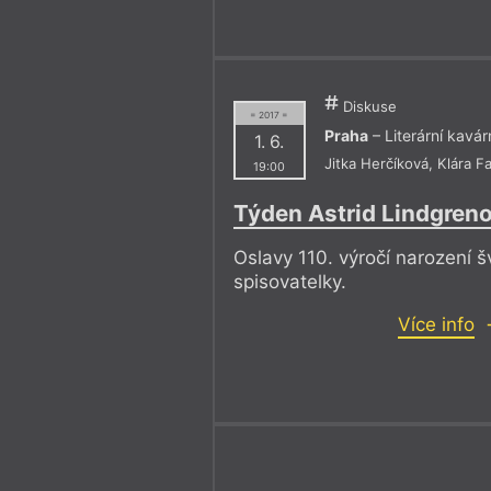
Diskuse
= 2017 =
Praha
– Literární kavá
1. 6.
Jitka Herčíková
,
Klára F
19:00
Týden Astrid Lindgreno
Oslavy 110. výročí narození 
spisovatelky.
Více info