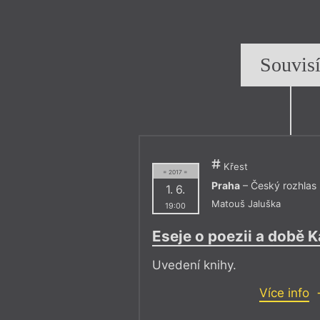
Souvis
Křest
= 2017 =
Praha
– Český rozhlas
1. 6.
Matouš Jaluška
19:00
Eseje o poezii a době Ka
Uvedení knihy.
Více info