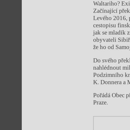
Waltariho? Exis
Začínající pře
Levého 2016, 
cestopisu fins
jak se mladík 
obyvateli Sibiř
že ho od Samoj
Do svého překl
nahlédnout mil
Podzimního kn
K. Donnera a M
Pořádá Obec p
Praze.