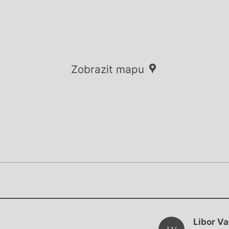
Zobrazit mapu
Chviličku.
Chviličku.
Načítá se.
Libor V