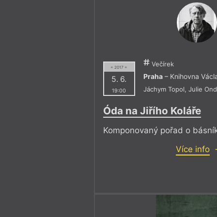
Večírek
= 2017 =
Praha
– Knihovna Václ
5. 6.
Jáchym Topol
,
Julie On
19:00
Óda na Jiřího Koláře
Komponovaný pořad o básníko
Více info