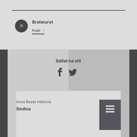
Chviličku.
Bratwurst
Načítá se.
B
Profil
Sdílet na síti
Anna Beata Háblová
Směna