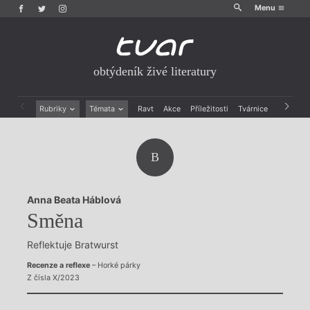
Menu
obtýdeník živé literatury
Rubriky
Témata
Ravt
Akce
Příležitosti
Tvárnice
Archiv
Beletrie
Ženy v katolické literatuře
Drobná publicistika
Právě vychází
B
Esejistika
Mauzoleum
Recenze a reflexe
Divadlo
Reportáže
Historie kolonialismu
Anna Beata Háblová
Rozhovory
Dokument
Směna
Výroční ceny
Reflektuje Bratwurst
Recenze a reflexe
– Horké párky
Z čísla X/2023